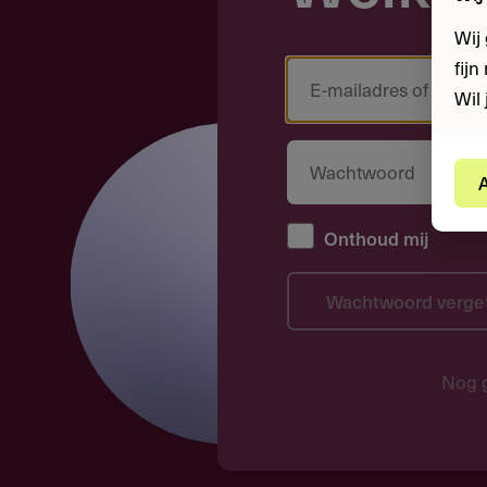
Wij
fij
Wil 
A
Onthoud mij
Wachtwoord verge
Nog 