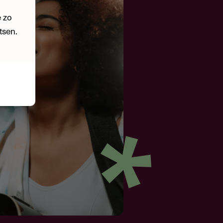
 zo
tsen.