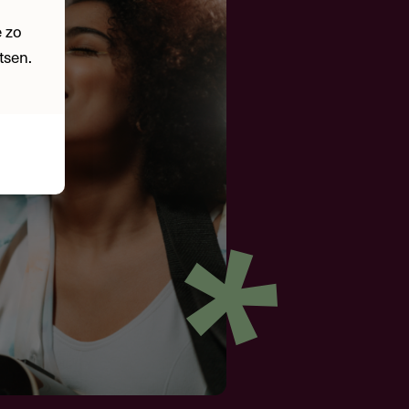
 zo
tsen.