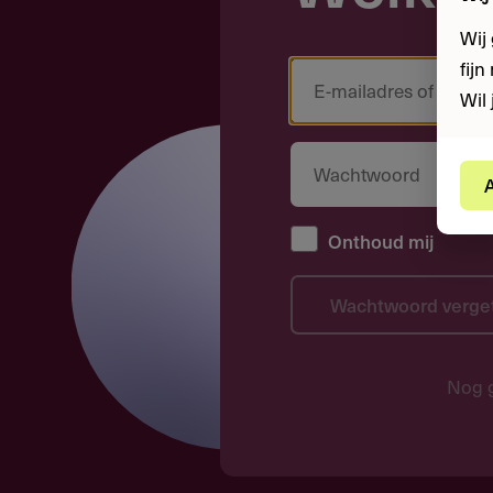
Wij
fij
Wil 
A
Onthoud mij
Wachtwoord verge
Nog 