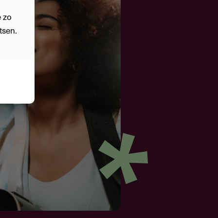
 zo
tsen.