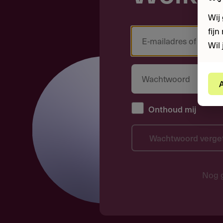
Wij
fij
Wil 
A
Onthoud mij
Wachtwoord verge
Nog 