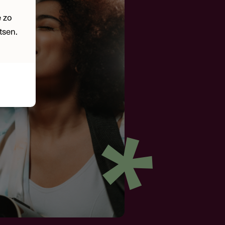
 zo
tsen.