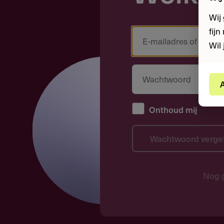
Wij
fij
Wil 
A
Onthoud mij
Wachtwoord verge
Nog 