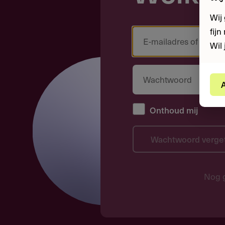
Wij
fij
Wil 
A
Onthoud mij
Wachtwoord verge
Nog 