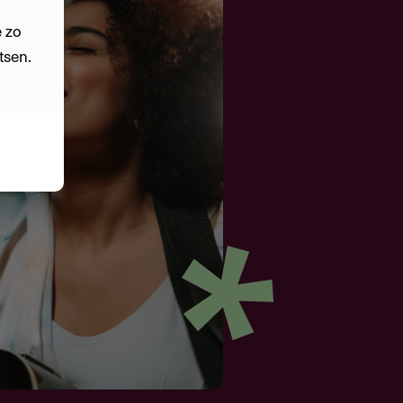
 zo
tsen.