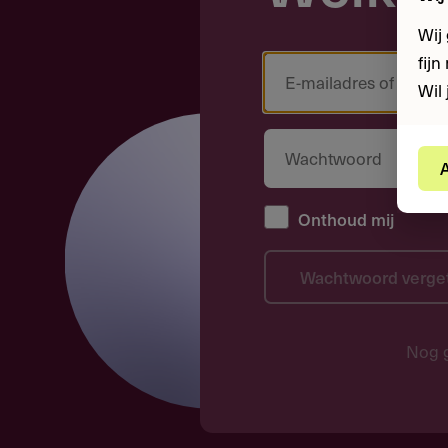
Wij
fij
Wil 
A
Onthoud mij
Wachtwoord verge
Nog 