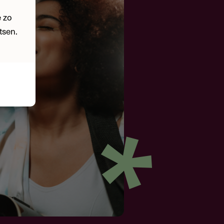
 zo
tsen.