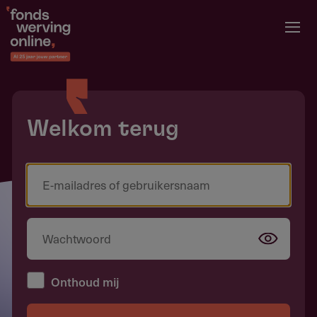
Overslaan
en
naar
de
inhoud
gaan
Welkom terug
Onthoud mij