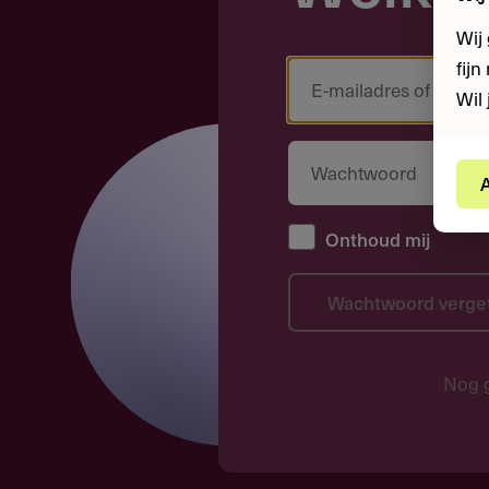
Wij
fij
Wil 
A
Onthoud mij
Wachtwoord verge
Nog 