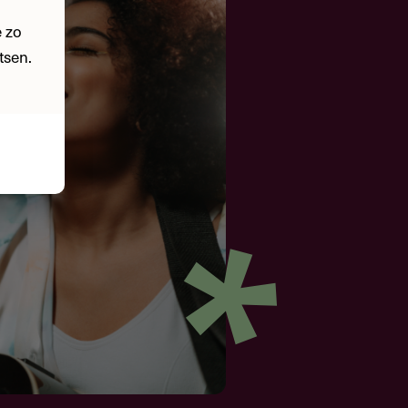
 zo
tsen.