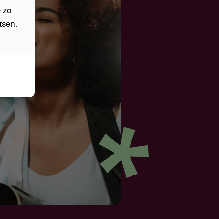
 zo
tsen.