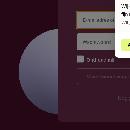
Wij
fij
Wil 
A
Onthoud mij
Wachtwoord verge
Nog 