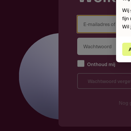
Wij
fij
Wil 
A
Onthoud mij
Wachtwoord verge
Nog 