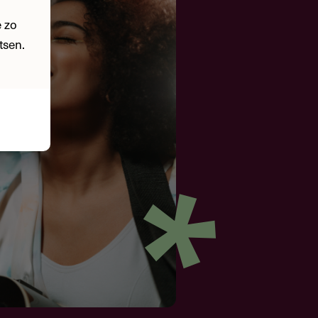
 zo
tsen.