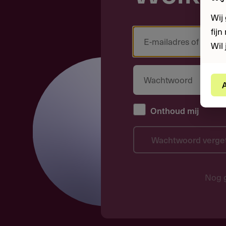
Wij
fij
Wil 
A
Onthoud mij
Wachtwoord verge
Nog 