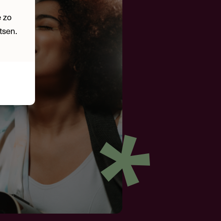
 zo
tsen.