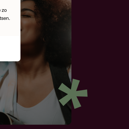
 zo
tsen.