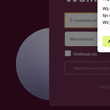
Wij
fij
Wil 
A
Onthoud mij
Wachtwoord verge
Nog 