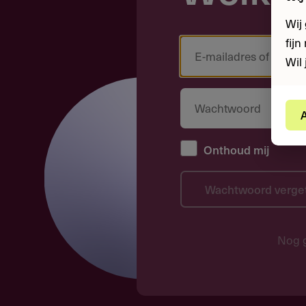
Wij
fij
Wil 
A
Onthoud mij
Wachtwoord verge
Nog 