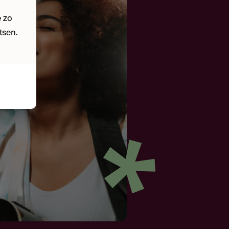
 zo
tsen.