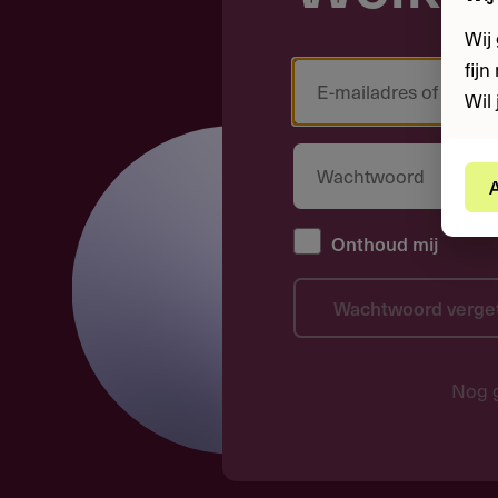
Wij
fij
Wil 
A
Onthoud mij
Wachtwoord verge
Nog 