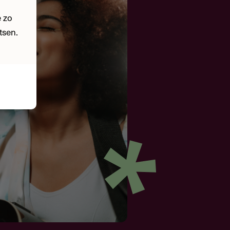
 zo
tsen.