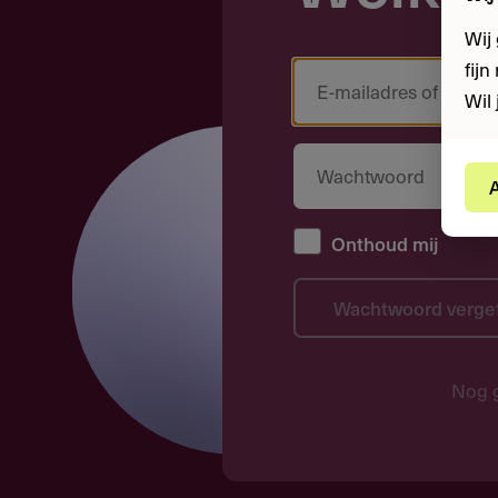
Wij
fij
Wil 
A
Onthoud mij
Wachtwoord verge
Nog 