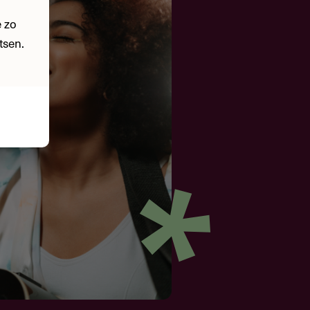
 zo
tsen.