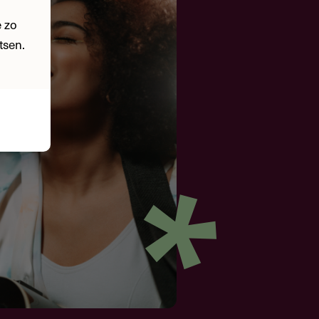
 zo
tsen.