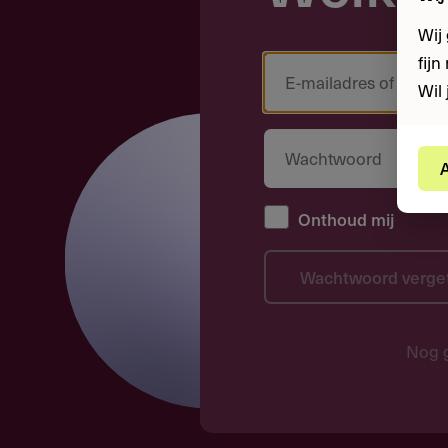
Wij
fij
Wil 
A
Onthoud mij
Wachtwoord verge
Nog 