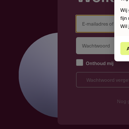
Wij
fij
Wil 
A
Onthoud mij
Wachtwoord verge
Nog 