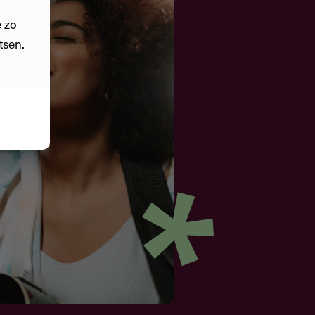
 zo
tsen.