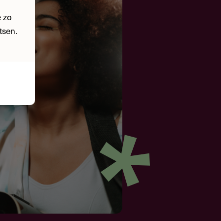
 zo
tsen.