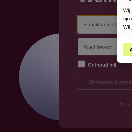
Wij
fij
Wil 
A
Onthoud mij
Wachtwoord verge
Nog 