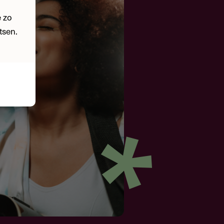
 zo
tsen.