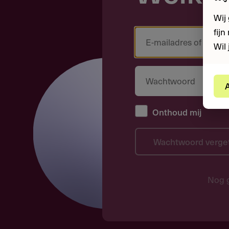
Wij
fij
Wil 
A
Onthoud mij
Wachtwoord verge
Nog 