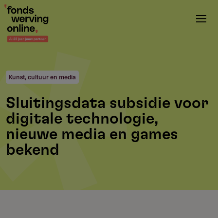
Overslaan
en
naar
de
inhoud
gaan
Kunst, cultuur en media
Sluitingsdata subsidie voor
digitale technologie,
nieuwe media en games
bekend