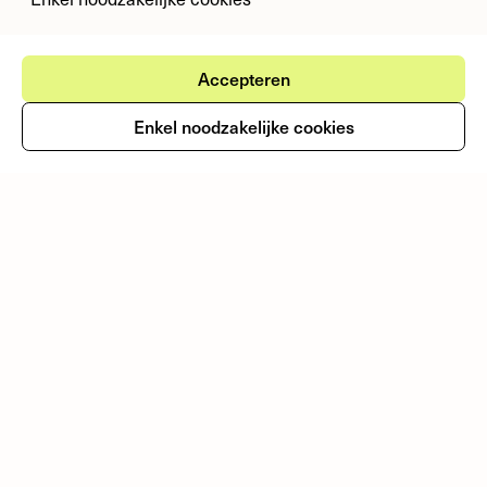
Accepteren
Ontdek meer
Enkel noodzakelijke cookies
Je zoekt niet in een
database. Je zoekt in 25
jaar opgebouwde
kennis.
Fondswervingonline is de meest complete
verzameling van subsidies en fondsen in