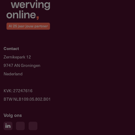
Investeringsstrategie
107.83 kB
Jaarrekening 2023
6.72 MB
Contact
Zernikepark 12
9747 AN Groningen
Nederland
KVK: 27247616
BTW NLB109.05.802.B01
Volg ons