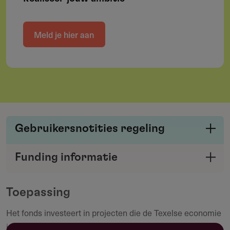
Meld je hier aan
Gebruikersnotities regeling
Deel je kennis/ervaring over deze regeling of
Funding informatie
verstrekker met de Fondswervingonline
Deel deze pagina
community.
Toepassing
Het fonds investeert in projecten die de Texelse economie
Maak een notitie
in haar volle breedte versterken.