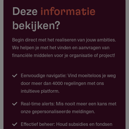
Deze
informatie
Naast investeringen in projecten die primair toeristisch
zijn, kan ook worden geïnvesteerd in sectoren, producten
bekijken?
en diensten die niet direct als toeristisch gezien worden.
De agrarische- en visserijsector bepalen mede de kwaliteit
Begin direct met het realiseren van jouw ambities.
en toeristische belevingswaarde van het landschap en
We helpen je met het vinden en aanvragen van
investeren in zaken die deze belevingskwaliteit verhogen
financiële middelen voor je organisatie of project!
is expliciet mogelijk.
Eenvoudige navigatie: Vind moeiteloos je weg
door meer dan 4000 regelingen met ons
Doelgroep
intuïtieve platform.
Projecten van instellingen en overige initiatiefnemers.
Real-time alerts: Mis nooit meer een kans met
onze gepersonaliseerde meldingen.
Effectief beheer: Houd subsidies en fondsen
Werkgebied