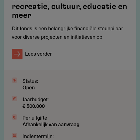
Aanvragen
recreatie, cultuur, educatie en
meer
Online, via het aanvraagformulier op de website van het
fonds (zie links).
Dit fonds is een belangrijke financiële steunpilaar
voor diverse projecten en initiatieven op
Voor alle aanvragen geldt dat die vóór 1 juni van enig jaar
door het fonds moeten zijn ontvangen.
Lees verder
Indientermijn
1 januari 2027
-
1 juni 2027
Status:
Open
Jaarbudget:
Bijlagen
€ 500.000
Per uitgifte
Afhankelijk van aanvraag
Bijdragereglement
188.6 kB
Indientermijn: