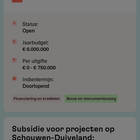
overstappen kunnen voor een investeringsbijdrage in
aanmerking komen.
Status:
Voorgedragen projecten worden vooral beoordeeld op
Open
haalbaarheid en wenselijkheid.
Jaarbudget:
€ 6.000.000
Voor meer informatie, zie het document
´Investeringsstrategie' (zie bijlagen).
Per uitgifte
€ 0 - € 750.000
Indientermijn:
Doorlopend
Subsidie
Financiering en kredieten
Bouw en monumentenzorg
Subsidiebedragen liggen doorgaans tussen de ca. 500 en
300.000 euro per project.
Per jaar is er 549.043 euro beschikbaar.
Subsidie voor projecten op
Schouwen-Duiveland: