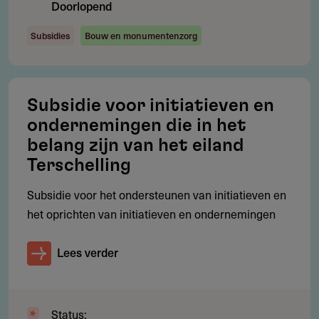
Doorlopend
Subsidies
Bouw en monumentenzorg
Gebruikersnotities
regeling/verstrekker
Deel je kennis/ervaring over deze regeling of
Subsidie voor initiatieven en
verstrekker met de Fondswervingonline community.
ondernemingen die in het
belang zijn van het eiland
Terschelling
Subsidie voor het ondersteunen van initiatieven en
Relevante links
het oprichten van initiatieven en ondernemingen
Toeristisch Investeringsfonds Texel (STIFT)
Lees verder
Aanvragen
Status: