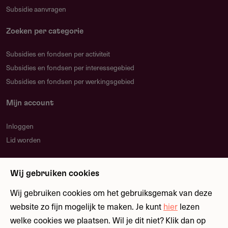
Subsidie aanvragen
Zoeken per categorie
Subsidies en fondsen per activiteit
Subsidies en fondsen per interessegebied
Subsidies en fondsen per werkingsgebied
Mijn account
Inloggen
Lid worden
Nieuwsbrief
Wij gebruiken cookies
Blijf op de hoogte over nieuwe regelingen en
fondsen
Wij gebruiken cookies om het gebruiksgemak van deze
website zo fijn mogelijk te maken. Je kunt
hier
lezen
welke cookies we plaatsen. Wil je dit niet? Klik dan op
Meld je aan