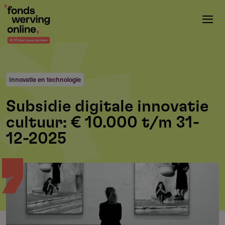
Overslaan
en
naar
de
inhoud
gaan
Innovatie en technologie
Subsidie digitale innovatie
cultuur: € 10.000 t/m 31-
12-2025