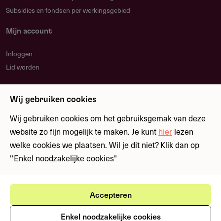
Subsidies en fondsen per werkingsgebied
Mijn account
Inloggen
Lid worden
Nieuwsbrief
Wij gebruiken cookies
Blijf op de hoogte over nieuwe regelingen en
fondsen
Wij gebruiken cookies om het gebruiksgemak van deze
website zo fijn mogelijk te maken. Je kunt
hier
lezen
welke cookies we plaatsen. Wil je dit niet? Klik dan op
Meld je aan
''Enkel noodzakelijke cookies"
Accepteren
Ⓒ Fondswervingonline 2026
Gebruikersvoorwaarden
Privacystatement
Enkel noodzakelijke cookies
Cookies