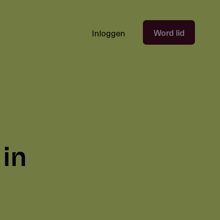
Hoofdnavigatie
Word lid
Inloggen
gebruikersectie
-
niet
ingelogd
 in