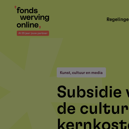
Overslaan
en
Hoofdnavigatie
naar
Regeling
de
inhoud
gaan
Kunst, cultuur en media
Subsidie 
de cultur
kernkost