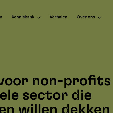
en
Kennisbank
Verhalen
Over ons
voor non-profits
ele sector die
en willen dekken