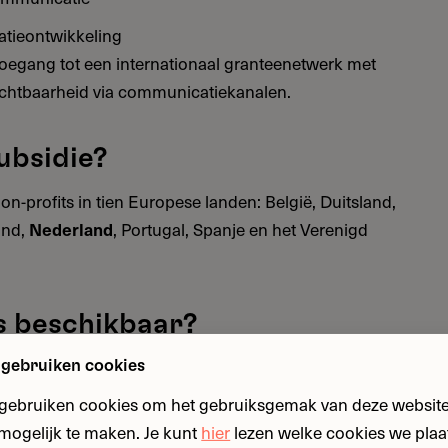
atieontwikkeling
toegang tot een internationaal granteenetwerk met
ichtbaarheid via communicatiekanalen.
ubsidie?
on-profits in tien Europese landen: België, Duitsland,
land,
Nederland
, Portugal, Spanje en het Verenigd
is beschikbaar?
 50.000, verspreid over twee jaar. Dat betekent €
 gebruiken cookies
ofinanciering is niet verplicht.
 gebruiken cookies om het gebruiksgemak van deze website
n mogelijk te maken. Je kunt
hier
lezen welke cookies we plaa