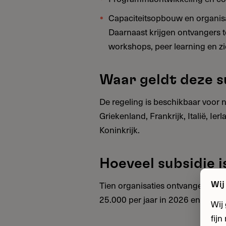
Capaciteitsopbouw en organis
Daarnaast krijgen ontvangers 
workshops, peer learning en z
Waar geldt deze s
De regeling is beschikbaar voor n
Griekenland, Frankrijk, Italië, Ier
Koninkrijk.
Hoeveel subsidie 
Tien organisaties ontvangen elk €
Wij
25.000 per jaar in 2026 en 2027. C
Wij
fij