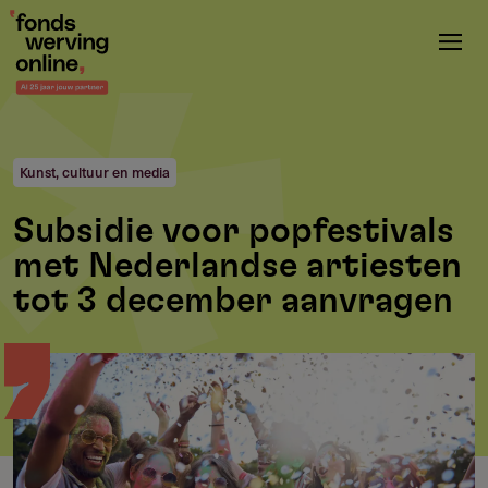
Overslaan
en
naar
de
inhoud
gaan
Kunst, cultuur en media
Subsidie voor popfestivals
met Nederlandse artiesten
tot 3 december aanvragen