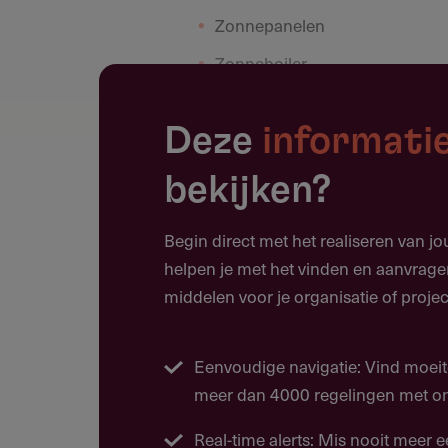
Zonnepanelen
Zonneboiler
Vloer-, gevel- en dakisolatie
Deze
informati
Spouwmuurisolatie
Ramen, deuren en kozijnen
bekijken?
Warmtepomp
Begin direct met het realiseren van j
Warmte-terugwinsysteem
helpen je met het vinden en aanvrage
Gelijkstroompompen en -venti
middelen voor je organisatie of projec
Ventilatierooster
Eenvoudige navigatie: Vind moeit
Windturbine
meer dan 4000 regelingen met ons
Biomassaketel
Real-time alerts: Mis nooit meer 
Palletkachel