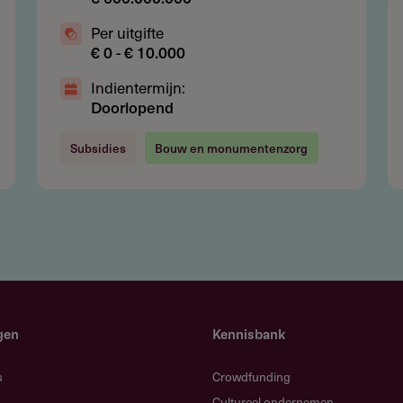
Per uitgifte
€ 0 - € 10.000
015_0.pdf
659.41 kB
Indientermijn:
Doorlopend
Subsidies
Bouw en monumentenzorg
ies regeling/verstrekker
eze regeling of verstrekker met de
ty.
gen
Kennisbank
s
Crowdfunding
Cultureel ondernemen