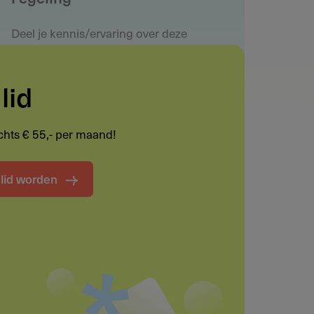
Deel je kennis/ervaring over deze
regeling of verstrekker met de
Fondswervingonline community.
lid
Maak een notitie
lechts € 55,- per maand!
t lid worden
Funding informatie
Deel deze pagina