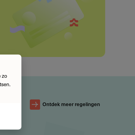
 zo
tsen.
Ontdek meer regelingen