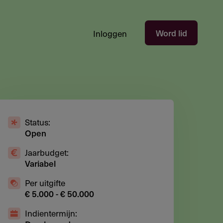
Hoofdnavigatie
Word lid
Inloggen
gebruikersectie
-
niet
ingelogd
Status:
Open
Jaarbudget:
Variabel
Per uitgifte
€ 5.000 - € 50.000
Indientermijn: