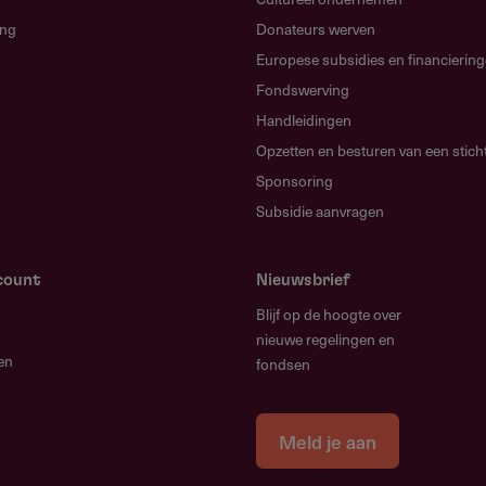
.nl
ing
Donateurs werven
enloans.nl/
Europese subsidies en financierin
Fondswerving
Handleidingen
Opzetten en besturen van een stich
Sponsoring
Subsidie aanvragen
count
Nieuwsbrief
Blijf op de hoogte over
nieuwe regelingen en
en
fondsen
Meld je aan