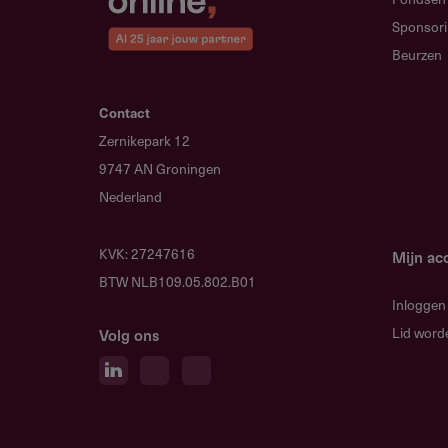
GreenLoans
info@greenloans
Sponsor
https://www.gre
Beurzen
Contact
Zernikepark 12
9747 AN Groningen
Nederland
KVK: 27247616
Mijn ac
BTW NLB109.05.802.B01
Inloggen
Lid word
Volg ons