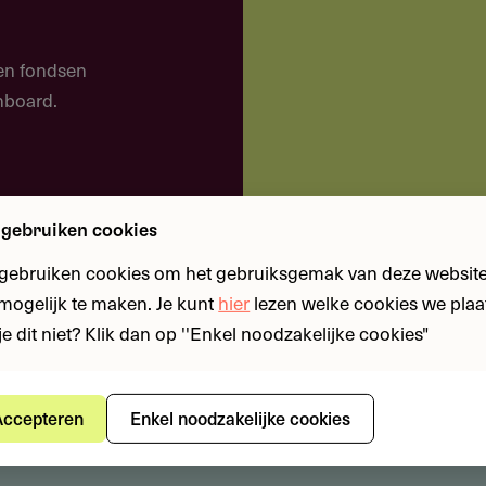
 en fondsen
shboard.
 gebruiken cookies
 gebruiken cookies om het gebruiksgemak van deze website
sen met een koophuis. Verder geldt:
n mogelijk te maken. Je kunt
hier
lezen welke cookies we plaa
r jonger dan 70 jaar
je dit niet? Klik dan op ''Enkel noodzakelijke cookies"
aanvullen bij jouw
st of pensioen, AOW of WIA (IVA), gestort op een
ccepteren
Enkel noodzakelijke cookies
n energiebesparende maatregel. De bijbehorende
edgekeurd