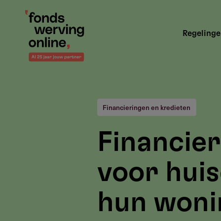
Overslaan
en
Hoofdnavigatie
naar
Regeling
de
inhoud
gaan
Financieringen en kredieten
Financier
voor huis
hun woni