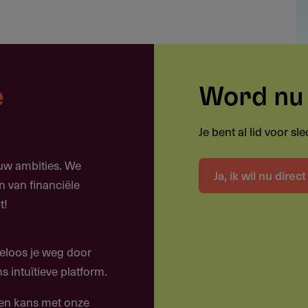
e
Word nu 
Je bent al lid voor s
ouw ambities. We
Ja, ik wil nu direc
n van financiële
latoren
t!
eloos je weg door
 intuïtieve platform.
een kans met onze