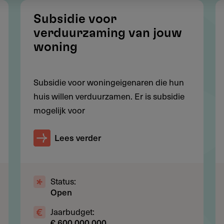
stratie en u zit niet in een schuldregeling
Subsidie voor
t een geldig legitimatiebewijs. Dit is een paspoort,
verduurzaming van jouw
woning
Subsidie voor woningeigenaren die hun
huis willen verduurzamen. Er is subsidie
mogelijk voor
Lees verder
Status:
Open
Jaarbudget:
€ 600.000.000