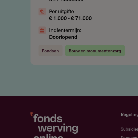
Bijlagen
Per uitgifte
€ 1.000 - € 71.000
gl_brochure_ek_19078w_052
Indientermijn:
Doorlopend
Fondsen
Bouw en monumentenzorg
Gebruikersnotit
Deel je kennis/ervaring over d
Fondswervingonline communi
Regelin
Contact
Subsidie
Fondsen