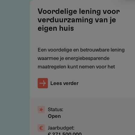
Je hebt geen negatieve BKR-regi
Voordelige lening voor
Je woont in Nederland en u heef
verduurzaming van je
identiteitskaart of rijbewijs
eigen huis
Een voordelige en betrouwbare lening
Financiering
waarmee je energiebesparende
maatregelen kunt nemen voor het
Tussen de € 5.000 en € 50.000.
Lees verder
Aanvragen
Status:
Zie contactgegevens.
Open
Jaarbudget:
€ 271.500.000