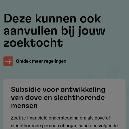
Doelgroep
Deze kunnen ook
Wie komt in aanmerking?
aanvullen bij jouw
Patiëntenorganisaties met instellingssubsidie (Stroom
1)
zoektocht
Gehandicaptenorganisaties met instellingssubsidie
(Stroom 1)
Ontdek meer regelingen
Werkgebied
Subsidie voor ontwikkeling
Waar geldt deze subsidie?
van dove en slechthorende
Nederland (landelijk bereik is verplicht)
mensen
Zoek je financiële ondersteuning om als dove of
slechthorende persoon of organisatie een volgende