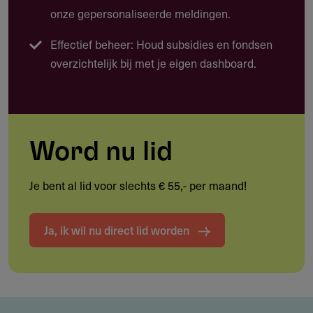
onze gepersonaliseerde meldingen.
Stakeholdersonderzoek en samenwerkingen opzetten
Effectief beheer: Houd subsidies en fondsen
Implementatie van organisatieverbeteringen
overzichtelijk bij met je eigen dashboard.
Leden- en donateurswerving
Fondsenwervingsinfrastructuur ontwikkelen
Wat zijn praktijkvoorbeelden van projecten?
Word nu lid
Een patiëntenvereniging die via ledenwerving haar
achterban met 40% uitbreidt.
Je bent al lid voor slechts € 55,- per maand!
Een pg-organisatie die een impactdashboard ontwikkelt
en 1.000 leden betrekt.
Ja, ik wil nu direct lid worden
Een federatie die een fondsenwervingsplatform opzet
en € 200.000 extra middelen genereert.