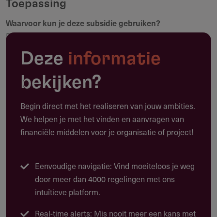
Toepassing
Waarvoor kun je deze subsidie gebruiken?
Maak een notitie
Deze subsidie ondersteunt Patiënten- en
gehandicaptenorganisatie bij een tijdelijke
Deze
informatie
veranderopgave die nodig is om hun maatschappelijke rol
te versterken. Het gaat uitsluitend om personele kosten,
bekijken?
intern of extern, gericht op duurzame versterking van de
organisatie.
Begin direct met het realiseren van jouw ambities.
We helpen je met het vinden en aanvragen van
De subsidie is aanvullend op de instellingssubsidie en
financiële middelen voor je organisatie of project!
moet leiden tot blijvend effect, zoals een groter
ledenbestand, betere samenwerking met stakeholders of
meer zichtbare belangenbehartiging.
Eenvoudige navigatie: Vind moeiteloos je weg
door meer dan 4000 regelingen met ons
Welke projecten komen in aanmerking?
intuïtieve platform.
Ontwikkeling en meting van het impactverhaal
Real-time alerts: Mis nooit meer een kans met
Doelgroep- en achterbanonderzoek