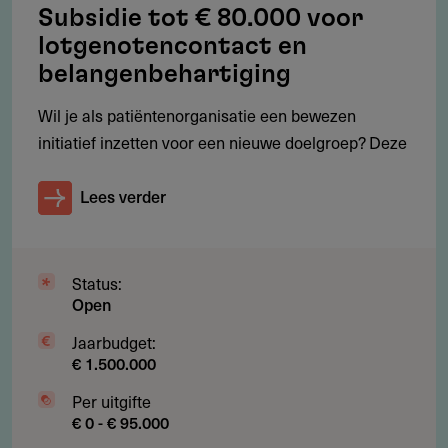
Subsidie tot € 80.000 voor
Restricties
lotgenotencontact en
Waarvoor kun je géén subsidie aanvragen?
belangenbehartiging
Kosten gemaakt vóór de aanvraagdatum.
Wil je als patiëntenorganisatie een bewezen
initiatief inzetten voor een nieuwe doelgroep? Deze
Activiteiten buiten de veranderopgave.
Reguliere exploitatie- of instellingskosten.
Lees verder
Projecten zonder borging van resultaten.
Status:
Open
Subsidie
Jaarbudget:
Hoeveel subsidie kun je aanvragen?
€ 1.500.000
Subsidiebudget: € 1,5 miljoen per jaar
Per uitgifte
€ 0 - € 95.000
Aanvraagbedrag: max. € 124.999 per organisatie