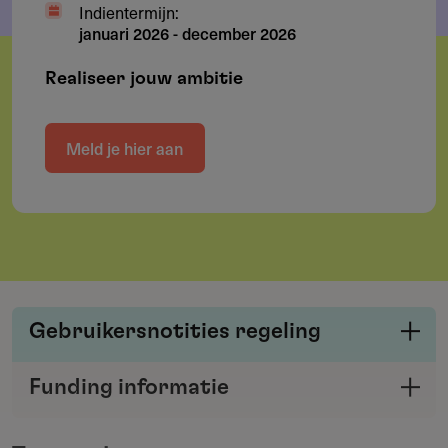
Indientermijn:
januari 2026
-
december 2026
Realiseer jouw ambitie
Meld je hier aan
Gebruikersnotities regeling
Deel je kennis/ervaring over deze regeling of
Funding informatie
verstrekker met de Fondswervingonline
Deel deze pagina
community.