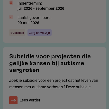
Indientermijn:
Cofinanciering: niet verplicht
juli 2026
-
september 2026
Laatst geverifieerd:
29 mei 2026
Subsidieadvies
Subsidies
Zorg en welzijn
Wat zijn goede tips voor je subsidieaanvraag?
Hoe overtuig ik de beoordelaar?
Toon concreet hoe de subsidie leidt tot structurele
Subsidie voor projecten die
versterking van de organisatie.
gelijke kansen bij autisme
Wat zijn veelgemaakte fouten?
vergroten
Te algemene plannen zonder meetbare resultaten of
Zoek je subsidie voor een project dat het leven van
borging.
mensen met autisme verbetert? Deze subsidie
Welke documenten zijn verplicht?
Externe analyse, activiteitenplan (max. 5 activiteiten),
Lees verder
begroting en plan van aanpak.