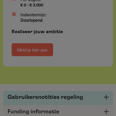
€ 0 - € 3.000
Indientermijn:
Doorlopend
Realiseer jouw ambitie
Meld je hier aan
Gebruikersnotities regeling
Deel je kennis/ervaring over deze regeling of
Funding informatie
verstrekker met de Fondswervingonline