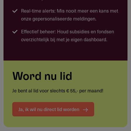
Projecten gericht op talentontwikkeling van muzikanten,
Real-time alerts: Mis nooit meer een kans met
songwriters of producers
onze gepersonaliseerde meldingen.
Samenwerking tussen professionele en niet-
Effectief beheer: Houd subsidies en fondsen
professionele popmuzikanten
overzichtelijk bij met je eigen dashboard.
Kennisoverdracht tussen experts, hoger onderwijs en
vrijwilligersorganisaties
Innovatieve projecten die inhoudelijk baanbrekend of
nieuw zijn voor de popmuzieksector
Word nu lid
Activiteiten die culturele participatie van burgers
vergroten
Je bent al lid voor slechts € 55,- per maand!
Grensoverschrijdende activiteiten op Euregionale
schaal
Ja, ik wil nu direct lid worden