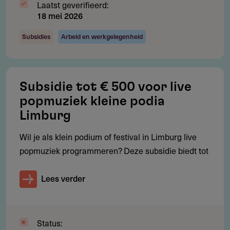
Laatst geverifieerd:
totale projectbegroting
18 mei 2026
De bijdrage is maximaal € 3.000 per project of activiteit
Subsidies
Arbeid en werkgelegenheid
Er wordt geen winst gemaakt met het project
Alle betrokken professionele muzikanten, zzp'ers en
personeel worden eerlijk betaald met een ondergrens
Subsidie tot € 500 voor live
van € 35 per uur exclusief btw (fair practice)
popmuziek kleine podia
Limburg
Bijdragen moeten aantoonbaar zijn besteed binnen één
jaar na verlening
Wil je als klein podium of festival in Limburg live
popmuziek programmeren? Deze subsidie biedt tot
De aanvraag moet uiterlijk zes weken voor aanvang van
het project zijn ontvangen
Lees verder
Eindverantwoording (inhoudelijk verslag en financiële
verantwoording) moet binnen drie maanden na
afronding worden ingediend
Status: