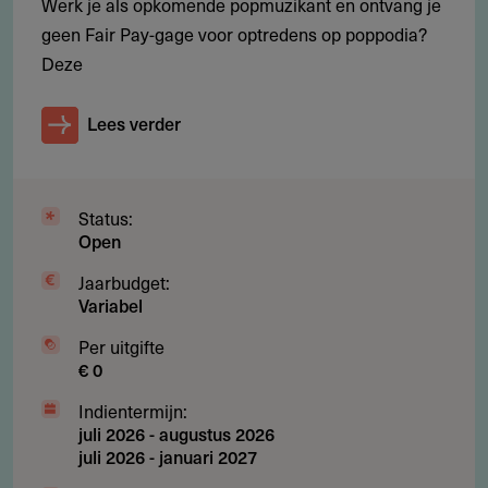
Werk je als opkomende popmuzikant en ontvang je
geen Fair Pay-gage voor optredens op poppodia?
Deze
Werkgebied
Lees verder
Waar is deze subsidie beschikbaar?
Provincie Limburg. Projecten en activiteiten moeten
plaatsvinden in de provincie Limburg.
Status:
Open
Jaarbudget:
Voorwaarden
Variabel
Welke voorwaarden gelden?
Per uitgifte
€ 0
Je project moet voldoen aan minimaal drie van de zes
Indientermijn:
inhoudelijke criteria (zie Toepassing). Daarnaast gelden de
juli 2026
-
augustus 2026
volgende voorwaarden:
juli 2026
-
januari 2027
De aangevraagde bijdrage is maximaal 50% van de