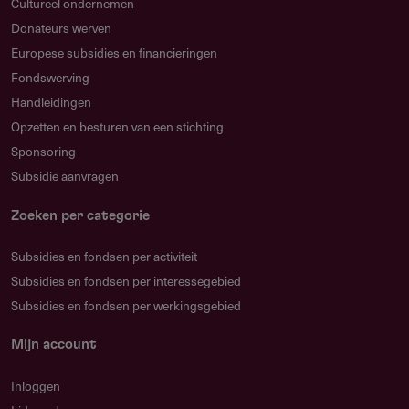
Wat maakt een project kansrijk?
Cultureel ondernemen
Projecten die talentontwikkeling combineren met
Donateurs werven
samenwerking en vernieuwing scoren goed.
Europese subsidies en financieringen
Betrokkenheid van kwetsbare doelgroepen of een
Fondswerving
Euregionale samenwerking versterken je aanvraag.
Handleidingen
Opzetten en besturen van een stichting
Sponsoring
Subsidie aanvragen
FAQ
Zoeken per categorie
Wat is het doel van deze subsidie?
Het bevorderen van samenhang in de Limburgse
Subsidies en fondsen per activiteit
popsector door projecten gericht op talentontwikkeling,
Subsidies en fondsen per interessegebied
samenwerking en innovatie.
Subsidies en fondsen per werkingsgebied
Wie kan aanvragen?
Mijn account
Natuurlijke personen en rechtspersonen die actief zijn
in de popsector, zoals poporganisaties, muzikanten en
Inloggen
zzp'ers.