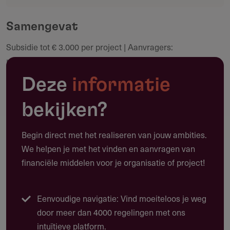
Deel deze pagina
community.
Samengevat
Subsidie tot € 3.000 per project | Aanvragers:
Maak een notitie
poporganisaties en muzikanten in Limburg | Doorlopend
aanvragen in 2026 | Maximaal 50% van de
Deze
informatie
projectbegroting
bekijken?
Begin direct met het realiseren van jouw ambities.
Toepassing
We helpen je met het vinden en aanvragen van
Waarvoor kun je deze subsidie gebruiken?
financiële middelen voor je organisatie of project!
Deze subsidie biedt tot € 3.000 voor projecten en
activiteiten op het gebied van populaire muziek in de
Eenvoudige navigatie: Vind moeiteloos je weg
provincie Limburg die bijdragen aan de samenhang in de
door meer dan 4000 regelingen met ons
Limburgse popsector.
intuïtieve platform.