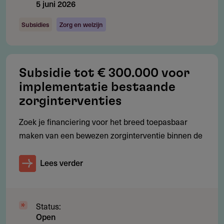
Werkgebied
5 juni 2026
Waar is deze subsidie beschikbaar?
Subsidies
Zorg en welzijn
Nederland. De aanvragende organisatie is gevestigd in het
Koninkrijk der Nederlanden en de activiteiten richten zich
op de Nederlandse context.
Subsidie tot € 300.000 voor
implementatie bestaande
zorginterventies
Voorwaarden
Zoek je financiering voor het breed toepasbaar
Welke voorwaarden gelden?
maken van een bewezen zorginterventie binnen de
Het project start uiterlijk 1 maart 2027, na verzending
Lees verder
van de beschikking (het subsidiebesluit)
De looptijd is maximaal 12 maanden; het project is
uiterlijk 1 maart 2028 afgerond
Status:
Open
De aanvraag is in het Nederlands geschreven en