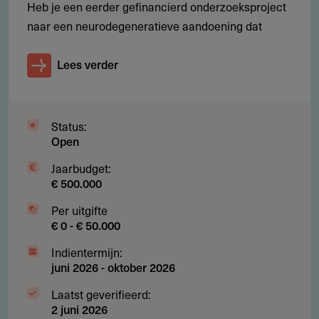
Heb je een eerder gefinancierd onderzoeksproject
naar een neurodegeneratieve aandoening dat
Restricties
Lees verder
Wat wordt niet gesubsidieerd?
Ontwikkeling van nieuwe maatregelen, interventies of
initiatieven
Status:
Open
Verlenging van het huidige project om dat af te ronden
Jaarbudget:
Directe, eenmalige financiering van scholing voor
€ 500.000
projectgroepleden
Per uitgifte
Uitvoering van wetenschappelijk onderzoek
€ 0 - € 50.000
Directe kosten van zorg-, welzijns- en
Indientermijn:
ondersteuningsactiviteiten die al gefinancierd worden
juni 2026
-
oktober 2026
vanuit de Wmo, Zvw, Wlz (Wet langdurige zorg) of
Laatst geverifieerd:
Jeugdwet
2 juni 2026