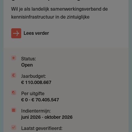
gebaande paden: Innovatie ideeën voor preventie &
Wil je als landelijk samenwerkingsverband de
gezondheidsbevordering' kunnen aanvragen, namens de
kennisinfrastructuur in de zintuiglijke
instelling waaraan zij verbonden zijn.
De organisatie is een publiekrechtelijke of
Lees verder
privaatrechtelijke rechtspersoon, gevestigd in het
Koninkrijk der Nederlanden
De hoofdaanvrager en bestuurlijk verantwoordelijke
Status:
Open
werken bij dezelfde organisatie
Jaarbudget:
Per organisatie wordt maximaal één keer subsidie
€ 110.008.667
toegekend uit deze oproep
Per uitgifte
Per eerder gefinancierd project wordt maximaal één
€ 0 - € 70.405.547
keer subsidie toegekend
Indientermijn:
juni 2026
-
oktober 2026
Laatst geverifieerd: