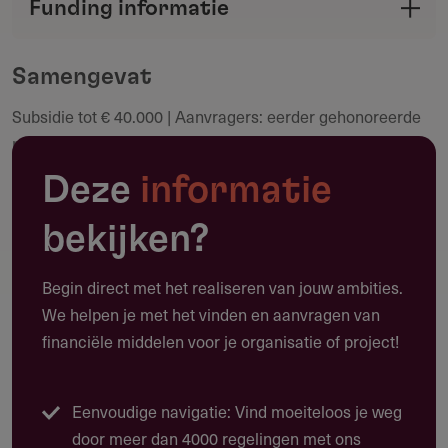
Funding informatie
verstrekker met de Fondswervingonline
Deel deze pagina
community.
Samengevat
Subsidie tot € 40.000 | Aanvragers: eerder gehonoreerde
Maak een notitie
preventieprojecten | Deadline: 15 september 2026, 14.00
uur | Looptijd: max 12 maanden
Deze
informatie
bekijken?
Toepassing
Begin direct met het realiseren van jouw ambities.
Waarvoor kun je deze subsidie gebruiken?
We helpen je met het vinden en aanvragen van
financiële middelen voor je organisatie of project!
Deze subsidie biedt tot € 40.000 voor het duurzaam
verspreiden van resultaten uit eerder gefinancierd
innovatief preventieonderzoek binnen beleid, onderzoek,
Eenvoudige navigatie: Vind moeiteloos je weg
praktijk of onderwijs. Een combinatie van passieve en
door meer dan 4000 regelingen met ons