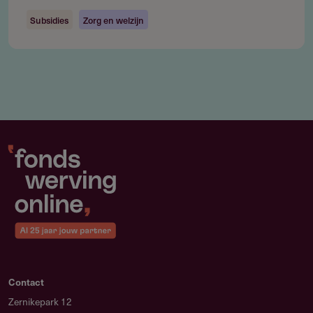
Kosten gemaakt vóór of na de looptijd van het project
Subsidies
Zorg en welzijn
Btw wordt alleen vergoed als de begunstigde geen btw-
aftrek heeft
Subsidie
Hoeveel subsidie kun je aanvragen?
Je kunt maximaal € 40.000 per project aanvragen. Het
totale subsidieplafond bedraagt € 280.000 voor deze
oproep in 2026.
Het budget wordt verdeeld op volgorde van
binnenkomst van de aanvragen
Het volledige subsidiebedrag wordt rond de startdatum
Contact
van het project overgemaakt
Zernikepark 12