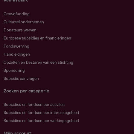
Kennisbank
ten goede aan de duurzame borging van
projectresultaten.
Crowdfunding
Cultureel ondernemen
Loont samenwerken met andere projecten?
Donateurs werven
Ja, de verstrekker moedigt op elkaar aansluitende en
Europese subsidies en financieringen
versterkende aanvragen aan waarin kennis uit
Fondswerving
afzonderlijke projecten gezamenlijk wordt verspreid.
Handleidingen
Maak schriftelijke afspraken over subsidieverdeling en
Opzetten en besturen van een stichting
gebruik van resultaten.
Sponsoring
Welke fouten moet je vermijden?
Subsidie aanvragen
Controleer dat start- en einddatum kloppen met de
maximale looptijd van 12 maanden. Blijf na indiening 48
Zoeken per categorie
uur bereikbaar: je krijgt eenmalig die tijd om
Subsidies en fondsen per activiteit
administratieve fouten te herstellen.
Subsidies en fondsen per interessegebied
Subsidies en fondsen per werkingsgebied
Mijn account