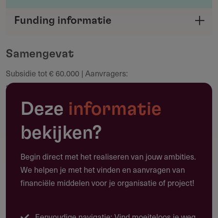
Deel je kennis/ervaring over deze regeling of
Funding informatie
verstrekker met de Fondswervingonline
Deel deze pagina
community.
Samengevat
Subsidie tot € 60.000 | Aanvragers:
Maak een notitie
samenwerkingsverbanden uit minimaal 3 landen |
Deadline: 22 oktober 2026 | Looptijd: max 11 maanden
Deze
informatie
bekijken?
Toepassing
Begin direct met het realiseren van jouw ambities.
Waarvoor kun je deze subsidie gebruiken?
We helpen je met het vinden en aanvragen van
financiële middelen voor je organisatie of project!
Deze subsidie biedt tot € 60.000 voor
samenwerkingsverbanden die bestaande
podiumkunstwerken grensoverschrijdend laten toeren in
Eenvoudige navigatie: Vind moeiteloos je weg