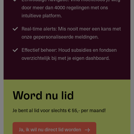
minimaal drie Europese landen.
door meer dan 4000 regelingen met ons
Reis-, verblijf- en transportkosten van iedereen die bij de
intuïtieve platform.
presentaties betrokken is
Real-time alerts: Mis nooit meer een kans met
Artistieke honoraria en salarissen
onze gepersonaliseerde meldingen.
Personeelskosten voor coördinatie, administratie en
Effectief beheer: Houd subsidies en fondsen
rapportage
overzichtelijk bij met je eigen dashboard.
Boventiteling, ondertiteling en vertaling
Communicatie- en auteursrechtkosten
Specifieke toegankelijkheids- en verduurzamingskosten
Word nu lid
Capaciteitsopbouw voor de partners (minimaal 1,5%
van de subsidie)
Je bent al lid voor slechts € 55,- per maand!
Aanvullende activiteiten zoals workshops,
publieksgesprekken en installaties
Ja, ik wil nu direct lid worden