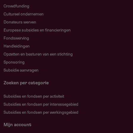
Lever een gebalanceerde begroting in euro's via het
Crowdfunding
verplichte sjabloon. Een onbalans of een andere valuta
Cultureel ondernemen
leidt tot afwijzing op administratieve gronden.
Donateurs werven
Hoe versterk je het partnerschap?
Europese subsidies en financieringen
Betrek partners uit ondervertegenwoordigde regio's en
Fondswerving
maak eerlijke samenwerking en eerlijke betaling
Handleidingen
concreet zichtbaar. Dit telt zwaar mee in de
Opzetten en besturen van een stichting
beoordeling.
Sponsoring
Subsidie aanvragen
Waar moet je op letten qua timing?
Alle partners moeten vooraf een account aanmaken. De
Zoeken per categorie
goedkeuring kan tot vijf werkdagen duren, dus registreer
Subsidies en fondsen per activiteit
ruim voor de deadline.
Subsidies en fondsen per interessegebied
Subsidies en fondsen per werkingsgebied
FAQ
Mijn account