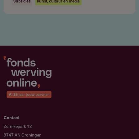
Subsidies
Kunst, cultuur en media
Subsidie
Hoeveel subsidie kun je aanvragen?
Je kunt subsidie aanvragen in drie categorieën: € 15.000, €
25.000 of € 55.000 per samenwerkingsverband.
Kleine subsidie: € 15.000
Middelgrote subsidie: € 25.000
Grote subsidie: € 55.000
Aanvullende toeslagen tot € 5.000 voor groen reizen,
toegankelijkheid, audiotoegang, visa, zorgtaken en
reizen van of naar overzeese gebieden
Contact
Zernikepark 12
Maximaal totaal: € 60.000 inclusief toeslagen
9747 AN Groningen