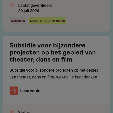
Denemarken vallen onder de regeling. Aanvragers uit het
Laatst geverifieerd:
Verenigd Koninkrijk komen niet in aanmerking.
20 juli 2026
Subsidies
Kunst, cultuur en media
Voorwaarden
Welke voorwaarden gelden?
Subsidie voor bijzondere
Minimaal drie partners uit minimaal drie verschillende
projecten op het gebied van
Creative Europe-landen
theater, dans en film
Minimaal één afgerond podiumkunstwerk,
Subsidie voor bijzondere projecten op het gebied
gepresenteerd in minimaal drie verschillende landen
van theater, dans en film, waarbij je kunt denken
Subsector: theater, dans, performance, circus,
straattheater of poppenspel
Lees verder
Uitvoeringsperiode tussen 1 maart 2027 en 31 januari
2028 (maximaal 11 maanden)
Status: