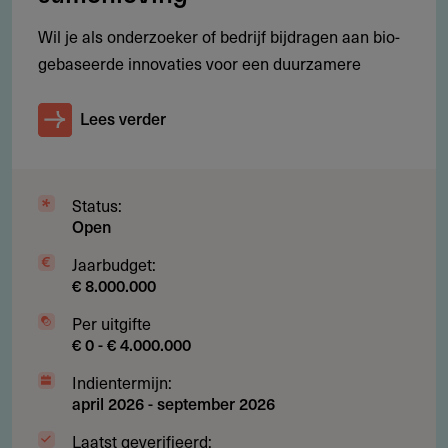
Wil je als onderzoeker of bedrijf bijdragen aan bio-
Werkgebied
gebaseerde innovaties voor een duurzamere
Waar is deze subsidie beschikbaar?
Lees verder
EU-lidstaten, Europese Economische Ruimte (EER) en
landen geassocieerd aan het LIFE-programma.
Activiteiten buiten deze landen zijn alleen toegestaan als
Status:
zij noodzakelijk zijn voor het bereiken van EU-milieu- en
Open
klimaatdoelstellingen.
Jaarbudget:
€ 8.000.000
Per uitgifte
Voorwaarden
€ 0 - € 4.000.000
Welke voorwaarden gelden?
Indientermijn:
april 2026
-
september 2026
Non-profitentiteit, onafhankelijk van overheid, politieke
Laatst geverifieerd:
partijen en commerciële belangen