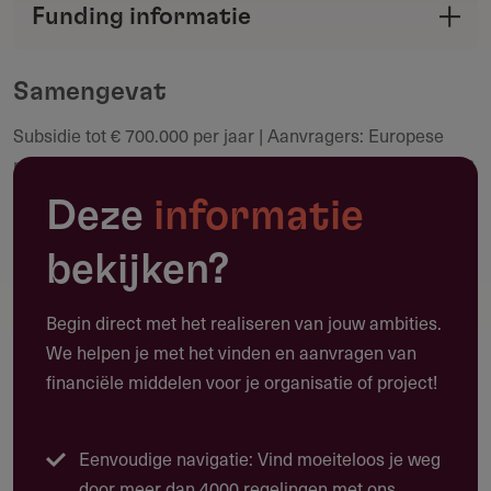
Funding informatie
verstrekker met de Fondswervingonline
Deel deze pagina
community.
Samengevat
Subsidie tot € 700.000 per jaar | Aanvragers: Europese
Maak een notitie
milieu- en klimaat-ngo's | Deadline FPA: 8 september 2026
| Looptijd: 2 financiële jaren (FY 2027–2028)
Deze
informatie
bekijken?
Toepassing
Begin direct met het realiseren van jouw ambities.
Waarvoor kun je deze subsidie gebruiken?
We helpen je met het vinden en aanvragen van
financiële middelen voor je organisatie of project!
Deze werkingssubsidie financiert de algemene
organisatiekosten van non-profitorganisaties die actief zijn
op het gebied van milieu, klimaatactie of energietransitie
Eenvoudige navigatie: Vind moeiteloos je weg
in Europa.
door meer dan 4000 regelingen met ons