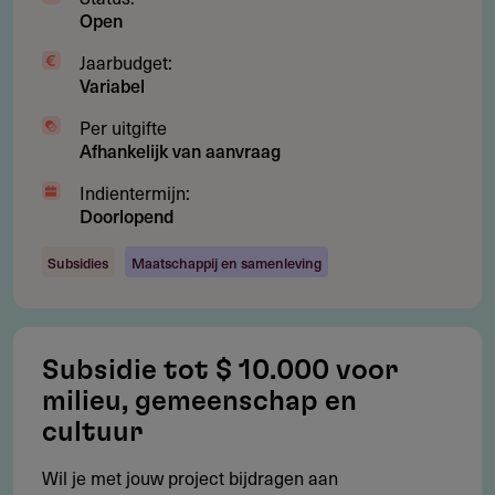
Open
Restricties
Jaarbudget:
Wat wordt niet gesubsidieerd?
Variabel
Specifieke projectactiviteiten — deze regeling financiert
Per uitgifte
uitsluitend werkingskosten
Afhankelijk van aanvraag
Vakbonden en politiek geaffilieerde of
Indientermijn:
overheidsgebonden organisaties
Doorlopend
Financiële steun aan derden vanuit de subsidie
Subsidies
Maatschappij en samenleving
Activiteiten specifiek gericht op individuele EU-
instellingen of hun medewerkers
Organisaties die zijn afgerond, in faillissement of zijn
Subsidie tot $ 10.000 voor
onderworpen aan EU-sanctiemaatregelen
milieu, gemeenschap en
cultuur
Wil je met jouw project bijdragen aan