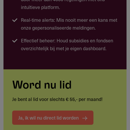
Beleidswerk: ontwikkeling, implementatie en
intuïtieve platform.
handhaving van EU-milieu- en klimaatwetgeving
Real-time alerts: Mis nooit meer een kans met
Capaciteitsopbouw en organisatieontwikkeling
onze gepersonaliseerde meldingen.
Beleidsmonitoring en kennisontwikkeling op EU-niveau
Effectief beheer: Houd subsidies en fondsen
Bewustwording en communicatie rondom milieu en
overzichtelijk bij met je eigen dashboard.
klimaat
Sensorrol: signaleren van nieuwe en opkomende milieu-
en klimaatvraagstukken
Word nu lid
Je bent al lid voor slechts € 55,- per maand!
Doelgroep
Wie kan deze subsidie aanvragen?
Ja, ik wil nu direct lid worden
Non-gouvernementele organisaties (ngo's) en netwerken