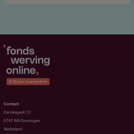
Totaal indicatief budget 2026: € 14.500.000 per jaar voor
30–35 frameworks
Het FPA zelf bevat geen subsidiebedrag; het is het
toegangsticket voor de jaarlijkse SGA-rondes in FY 2027
en FY 2028
Subsidieadvies
Hoe maak je je aanvraag sterker?
Toon concreet aan hoe je organisatie in minimaal 3
landen bijdraagt aan EU-milieubeleid en kwantificeer je
Contact
impact. Onderbouw de relevantie van jouw sensorrol bij
Zernikepark 12
het signaleren van nieuwe klimaat- en
9747 AN Groningen
milieuproblematiek.
Nederland