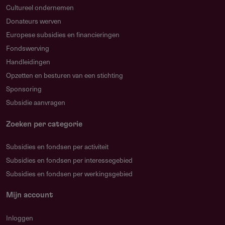
Cultureel ondernemen
Donateurs werven
Europese subsidies en financieringen
FAQ
Fondswerving
Wat is het doel van deze subsidie?
Handleidingen
De subsidie ondersteunt de werkingskosten van
Opzetten en besturen van een stichting
Europese milieu- en klimaat-ngo's die bijdragen aan de
Sponsoring
ontwikkeling, implementatie en handhaving van EU-
Subsidie aanvragen
milieu- en klimaatbeleid.
Zoeken per categorie
Wie kan aanvragen?
Non-profitorganisaties en netwerken actief in milieu,
Subsidies en fondsen per activiteit
klimaatactie of energietransitie, gevestigd in de EU of
Subsidies en fondsen per interessegebied
geassocieerde landen, met een aantoonbare structuur
Subsidies en fondsen per werkingsgebied
en activiteiten in minimaal 3 EU-lidstaten.
Mijn account
Hoeveel kan ik aanvragen?
Via de jaarlijkse SGA's tot € 700.000 per financieel jaar,
Inloggen