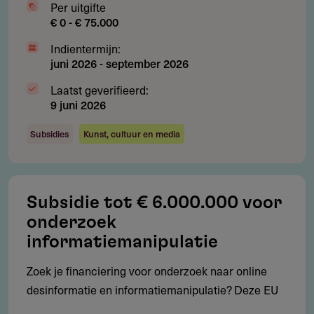
Per uitgifte
tot maximumbedrag bereikt is
€ 0 - € 75.000
Indientermijn:
juni 2026
-
september 2026
Subsidieadvies
Laatst geverifieerd:
9 juni 2026
Hoe vergroot je je kans op subsidie?
Hoe maak je je aanvraag sterker?
Subsidies
Kunst, cultuur en media
Toon concreet aan hoe je project bijdraagt aan opgaven
uit het Netwerkplan. Lever een schriftelijke verklaring
van gemeentelijke ondersteuning.
Subsidie tot € 6.000.000 voor
Welke fouten moet je vermijden?
onderzoek
Gebruik de verplichte formats. Test je eHerkenning
informatiemanipulatie
vooraf. Beschrijf concreet hoe je resultaten deelt met
Zoek je financiering voor onderzoek naar online
het bibliotheeknetwerk.
desinformatie en informatiemanipulatie? Deze EU
Hoe werk je samen met gemeenten?