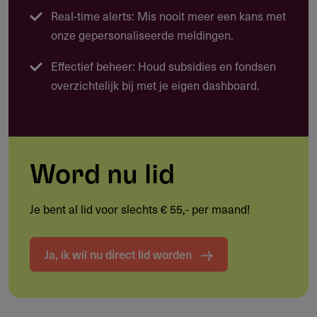
Real-time alerts: Mis nooit meer een kans met
Deskundigheidsbevordering personeel en vrijwilligers
onze gepersonaliseerde meldingen.
Effectief beheer: Houd subsidies en fondsen
overzichtelijk bij met je eigen dashboard.
Doelgroep
Wie kan deze subsidie aanvragen?
Stichtingen die volgens hun statuten openbaar
bibliotheekwerk uitvoeren voor een gemeente in
Word nu lid
Overijssel.
Je bent al lid voor slechts € 55,- per maand!
Werkgebied
Ja, ik wil nu direct lid worden
Waar is deze subsidie beschikbaar?
Overijssel.