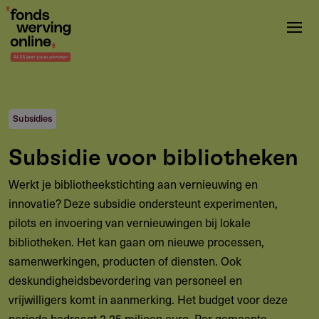
Overslaan
en
naar
de
inhoud
gaan
Subsidies
Subsidie voor bibliotheken
Werkt je bibliotheekstichting aan vernieuwing en
innovatie? Deze subsidie ondersteunt experimenten,
pilots en invoering van vernieuwingen bij lokale
bibliotheken. Het kan gaan om nieuwe processen,
samenwerkingen, producten of diensten. Ook
deskundigheidsbevordering van personeel en
vrijwilligers komt in aanmerking. Het budget voor deze
periode bedraagt 2,25 miljoen euro. Per gemeente