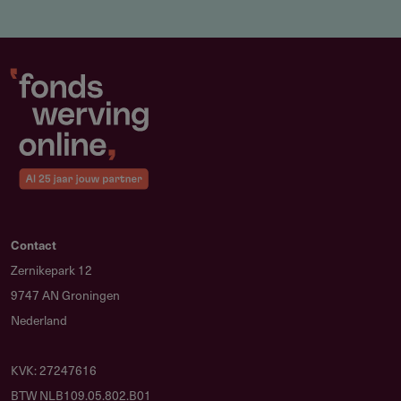
tot dit maximum.
Wanneer kan ik aanvragen?
Van 3 november 2025 tot 1 december 2026 of totdat het
budget van 2,25 miljoen euro bereikt is.
Wat moet ik meesturen?
Begroting, schriftelijke verklaring gemeente,
antwoorden op projectvragen, bewijs bankrekening en
machtiging. Zie aanvraagformulier.
Wat zijn de opgaven uit het Netwerkplan?
Contact
Geletterde samenleving, participeren in
Zernikepark 12
informatiemaatschappij, een leven lang leren en de
9747 AN Groningen
basis garanderen voor bibliotheekorganisatie.
Nederland
Welke kosten zijn subsidiabel?
Personeelskosten, kosten van derden (max 130 euro per
KVK: 27247616
uur excl btw) en vrijwilligersvergoedingen (max 15 euro
BTW NLB109.05.802.B01