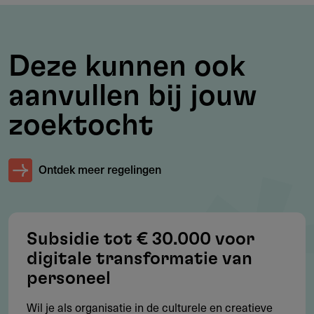
De activiteiten moeten ontwikkeld worden door een in
Overijssel gevestigde of werkzame organisatie en
uitgevoerd worden in Overijssel.
Deze kunnen ook
aanvullen bij jouw
zoektocht
Voorwaarden
Welke voorwaarden gelden?
Ontdek meer regelingen
Organisatie ontwikkeld of werkzaam in Overijssel
Activiteiten uitgevoerd in Overijssel
Bijdrage aan minimaal één opgave uit Netwerkplan
Subsidie tot € 30.000 voor
Overijssels Bibliotheeknetwerk 2025-2028
digitale transformatie van
Activiteiten afgestemd op gemeentelijk beleid en
personeel
inhoudelijk ondersteund door gemeente
Wil je als organisatie in de culturele en creatieve