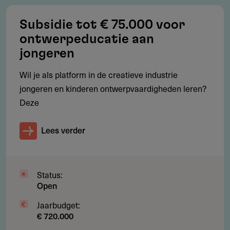
Ontwikkeling cultuureducatiematerialen
Subsidie tot € 75.000 voor
Gebruikelijke doorlopende bedrijfsvoering en exploitatie
ontwerpeducatie aan
jongeren
Wil je als platform in de creatieve industrie
Subsidie
jongeren en kinderen ontwerpvaardigheden leren?
Deze
Hoeveel subsidie kun je aanvragen?
Het subsidieplafond voor 3 november 2025 tot 1 december
Lees verder
2026 bedraagt
. De subsidie per gemeente
2.250.000 euro
bedraagt maximaal 100% van subsidiabele kosten.
Maximaal 100% van subsidiabele kosten
Status:
Open
Maximaal
waarvoor je
90.000 euro per gemeente
werkzaam bent
Jaarbudget:
€ 720.000
Bibliotheekstichting kan meerdere aanvragen indienen