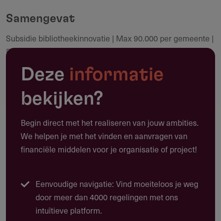
community.
Samengevat
Subsidie bibliotheekinnovatie | Max 90.000 per gemeente |
Maak een notitie
Periode 3 nov 2025 - 1 dec 2026 | Budget 2,25 miljoen
Deze
informatie
bekijken?
Toepassing
Waarvoor kun je deze subsidie gebruiken?
Begin direct met het realiseren van jouw ambities.
We helpen je met het vinden en aanvragen van
Deze subsidie ondersteunt bibliotheekinnovatie:
financiële middelen voor je organisatie of project!
experimenten, pilots en invoering van vernieuwingen bij
lokale bibliotheken.
Vernieuwing of verbetering van processen
Eenvoudige navigatie: Vind moeiteloos je weg
door meer dan 4000 regelingen met ons
Nieuwe samenwerkingen met inwoners en partners
intuïtieve platform.
Nieuwe producten of diensten