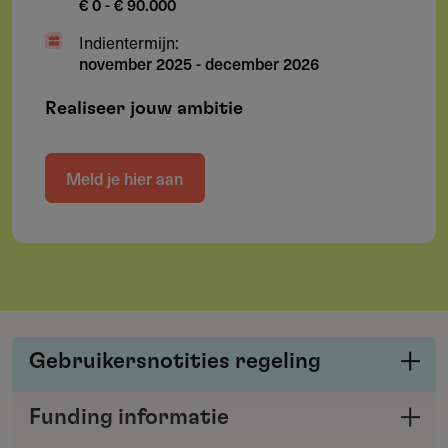
€ 0 - € 90.000
Indientermijn:
november 2025
-
december 2026
Realiseer jouw ambitie
Meld je hier aan
Gebruikersnotities regeling
Deel je kennis/ervaring over deze regeling of
Funding informatie
verstrekker met de Fondswervingonline
Deel deze pagina