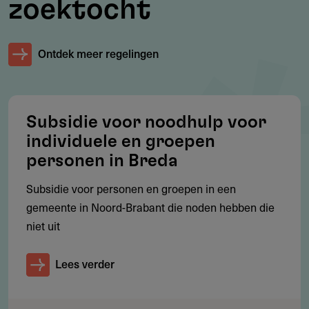
zoektocht
Aanvragen
Ontdek meer regelingen
Online, via de website van de verstrekker (zie links)
Uit de aanvraag moet minimaal blijken:
wie de aanvrager is, waar deze woont
Subsidie voor noodhulp voor
hoe de gezinssituatie is (inclusief mede-kostwinnaars)
individuele en groepen
wat in hoofdzaak de problemen zijn en hoe lang dit al
personen in Breda
duurt
Subsidie voor personen en groepen in een
wat er wordt gedaan om hier uit te komen. (welke inzet
gemeente in Noord-Brabant die noden hebben die
van instanties)
niet uit
waar specifiek om wordt gevraagd
Lees verder
of er bij de gemeente (afdeling Bijzondere Regelingen)
gevraagd is om bijzondere bijstand.