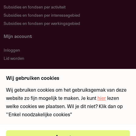
Subsidies en fondsen per activiteit
Subsidies en fondsen per interessegebied
Subsidies en fondsen per werkingsgebied
Mijn account
Inloggen
Lid worden
Nieuwsbrief
Wij gebruiken cookies
Blijf op de hoogte over nieuwe regelingen en
fondsen
Wij gebruiken cookies om het gebruiksgemak van deze
website zo fijn mogelijk te maken. Je kunt
hier
lezen
welke cookies we plaatsen. Wil je dit niet? Klik dan op
Meld je aan
''Enkel noodzakelijke cookies"