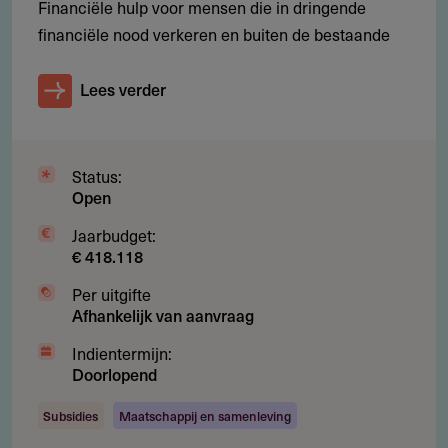
Financiële hulp voor mensen die in dringende
Contact
financiële nood verkeren en buiten de bestaande
Stichting Betty Dekker Fonds
Lees verder
Watersportkade 63
8253ZC
Dronten
Nederland
Status:
info@bettydekker.nl
Open
https://www.bettydekker.nl/
Jaarbudget:
€ 418.118
ANBI publicatie 2022
451.97 kB
Per uitgifte
Afhankelijk van aanvraag
Indientermijn:
Doorlopend
Subsidies
Maatschappij en samenleving