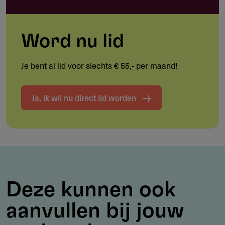
stichting.
Word nu lid
Restricties
Je bent al lid voor slechts € 55,- per maand!
In onderstaande situatie zal geen subsidie worden
verstrekt:
Ja, ik wil nu direct lid worden
Geld wordt nooit rechtstreeks overgemaakt naar een
individuelen
Subsidie
Een bijdrage is nooit structureel en maximaal € 300,= in
Deze kunnen ook
een periode van 5 jaar.
aanvullen bij jouw