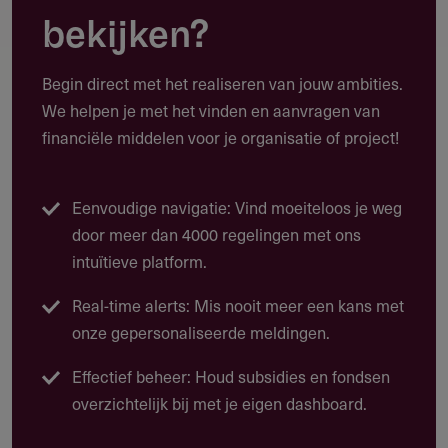
worden voorzien.
bekijken?
Begin direct met het realiseren van jouw ambities.
We helpen je met het vinden en aanvragen van
Doelgroep
financiële middelen voor je organisatie of project!
Hulpverlenende instanties of vergelijkbaar.
Eenvoudige navigatie: Vind moeiteloos je weg
door meer dan 4000 regelingen met ons
Werkgebied
intuïtieve platform.
De regeling is in Dronten van toepassing.
Real-time alerts: Mis nooit meer een kans met
onze gepersonaliseerde meldingen.
Effectief beheer: Houd subsidies en fondsen
Voorwaarden
overzichtelijk bij met je eigen dashboard.
Je aanvraag moet aansluiten bij de doelstelling van de