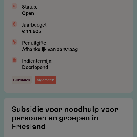
Status:
Open
Jaarbudget:
Gebruikersnotities
€ 11.905
regeling/verstrekker
Per uitgifte
Afhankelijk van aanvraag
Deel je kennis/ervaring over deze regeling of
verstrekker met de Fondswervingonline community.
Indientermijn:
Doorlopend
Subsidies
Algemeen
Relevante links
Betty Dekker Stichting
Subsidie voor noodhulp voor
Aanvragen
personen en groepen in
Friesland