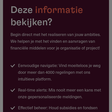
aanschaf van een passend instrument.
Deze
informatie
Dit fonds geeft ook aan projecten tot behoud van cultureel
bekijken?
erfgoed in Zaanstad en in Amsterdam.
Begin direct met het realiseren van jouw ambities.
We helpen je met het vinden en aanvragen van
Fonds op Naam
financiële middelen voor je organisatie of project!
Het De Konink-Walst Fonds is een CultuurFonds op Naam
van het Prins Bernhard Cultuurfonds.
Eenvoudige navigatie: Vind moeiteloos je weg
door meer dan 4000 regelingen met ons
Het landelijke fonds beslist zelf of een aanvraag
intuïtieve platform.
gehonoreerd wordt uit het eigen budget, uit dat van een
Fonds op Naam, of uit een combinatie. Bij een eventuele
Real-time alerts: Mis nooit meer een kans met
aanvraag moet je dus voldoen aan de criteria van het
onze gepersonaliseerde meldingen.
landelijke fonds.
Effectief beheer: Houd subsidies en fondsen