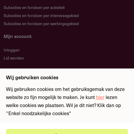
Restauraties hebben een extra calculatieformulier met
Subsidies en fondsen per activiteit
twee tabbladen, een voor Rijksmonumenten en een voor
Subsidies en fondsen per interessegebied
roerende monumenten, zie bijlagen.
Subsidies en fondsen per werkingsgebied
Mijn account
Indientermijn
Inloggen
Lid worden
Beurzen
Nieuwsbrief
1 februari 2024 - 1 april 2024
Wij gebruiken cookies
Blijf op de hoogte over nieuwe regelingen en
Muziekprojecten
fondsen
Wij gebruiken cookies om het gebruiksgemak van deze
9 januari 2024 - 8 april 2024
website zo fijn mogelijk te maken. Je kunt
hier
lezen
welke cookies we plaatsen. Wil je dit niet? Klik dan op
9 april 2024 - 8 juli 2024
Meld je aan
''Enkel noodzakelijke cookies"
9 juli 2024 - 7 oktober 2024
Restauraties