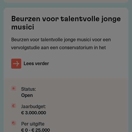
Projecten die al (grotendeels) zijn gerealiseerd op het
moment van beoordeling
Beurzen voor talentvolle jonge
musici
Projecten met een politiek, religieus of overwegend
sociaal-maatschappelijk doel
Beurzen voor talentvolle jonge musici voor een
vervolgstudie aan een conservatorium in het
Initiatieven waarvoor het fonds het merendeel van de
kosten zou moeten dragen
Lees verder
Projecten die al (grotendeels) zijn gerealiseerd op het
moment van beoordeling
Status:
Open
Aanvragen
Jaarbudget:
€ 3.000.000
Online, via de website van het fonds (zie links).
Per uitgifte
Meesturen
€ 0 - € 25.000