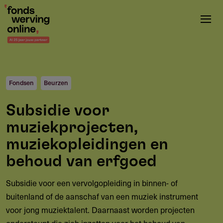
Overslaan
en
naar
de
inhoud
gaan
Fondsen
Beurzen
Subsidie voor
muziekprojecten,
muziekopleidingen en
behoud van erfgoed
Subsidie voor een vervolgopleiding in
binnen-
of
buitenland of de aanschaf van een muziek instrument
voor jong muziektalent. Daarnaast worden projecten
ondersteunt die zich inzetten voor het behoud van