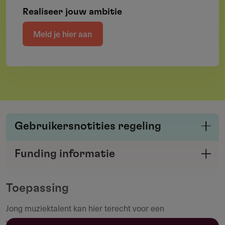
Realiseer jouw ambitie
Meld je hier aan
Gebruikersnotities regeling
Deel je kennis/ervaring over deze regeling of
Funding informatie
verstrekker met de Fondswervingonline
Deel deze pagina
community.
Toepassing
Jong muziektalent kan hier terecht voor een
Maak een notitie
vervolgopleiding in binnen- of buitenland, of voor de