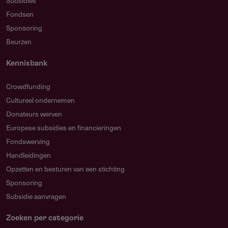
Subsidies
Projecten
Fondsen
KvK nummer en een uittreksel van inschrijving
Sponsoring
Beurzen
IBAN rekeningnummer
Motivatiebrief
Kennisbank
Kopie statuten
Crowdfunding
Meest recente jaarverslag (jaaroverzicht en
Cultureel ondernemen
jaarrekening)
Donateurs werven
Europese subsidies en financieringen
Projectplan/concept
Fondswerving
Projectbegroting en dekkingsplan
Handleidingen
Opzetten en besturen van een stichting
PR- en marketingplan (bij middelgrote en grote
Sponsoring
projecten)
Subsidie aanvragen
Bij aanschaf van muziekinstrumenten en/of (uniforme)
kleding graag een offerte uploaden
Zoeken per categorie