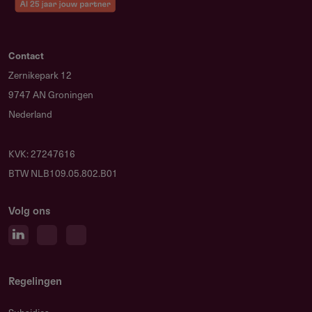
Diploma’s bachelor en/of master
. Mag nagestuurd
worden als je dit nog niet hebt.
Geluids-/videofragmenten
. Dit is een overzicht van
Contact
geluids- of videofragmenten. Gebruik hiervoor de lijst
Zernikepark 12
geluidsfragmenten die hieronder te downloaden is. Van
9747 AN Groningen
zangers en dirigenten zien het fonds graag
Nederland
videofragmenten.
Portfolio
. Dit is een speellijst met de optredens van ten
KVK: 27247616
minste de afgelopen twee jaar.
BTW NLB109.05.802.B01
Bij aanvragen voor een bijdrage aankoop instrument
Volg ons
dien je naast een motivatiebrief, CV, speellijst, twee
referentiebrieven en het formulier met geluids- en
videofragmenten ook een
offerte
en
een
de
kkingsplan
mee te sturen. In het dekkingsplan
Regelingen
geef je aan welke bijdragen je krijgt en nodig hebt.