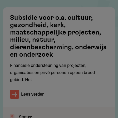
Subsidie voor o.a. cultuur,
Werkgebied
gezondheid, kerk,
maatschappelijke projecten,
De regeling is in Nederland van toepassing.
milieu, natuur,
dierenbescherming, onderwijs
en onderzoek
Voorwaarden
Financiële ondersteuning van projecten,
De aanvraag moet betrekking hebben op bovenstaande
organisaties en privé personen op een breed
activiteiten.
gebied. Het
Lees verder
Subsidie
Per jaar is er ca. € 225.000 subsidie beschikbaar.
Status: