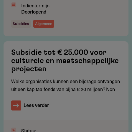
Indientermijn:
Nederland
Doorlopend
RSIN number: 863136035
info.nijmegen@vwg.nl
Subsidies
Algemeen
https://vwg.nl/anbi/stichting-saskia-and-jacques-lemmens-
foundation-s-hertogenb…
Subsidie tot € 25.000 voor
290.34 kB
ANBI Publicatie 2023
culturele en maatschappelijke
projecten
528.45 kB
Jaarverslag 2023
Welke organisaties kunnen een bijdrage ontvangen
uit een kapitaalfonds van bijna € 20 miljoen? Non
147.98 kB
Projecten 2023
Lees verder
73.46 kB
Notulen 2023
Status: