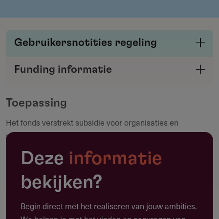
Gebruikersnotities regeling
Deel je kennis/ervaring over deze regeling of
Funding informatie
verstrekker met de Fondswervingonline
Deel deze pagina
community.
Toepassing
Het fonds verstrekt subsidie voor organisaties en
Maak een notitie
projecten gericht op het algemeen belang, de
gezondheidszorg, hulp in gebieden met acute zorgnood en
Deze
informatie
ondersteuning van wetenschappelijk onderzoek.
bekijken?
Algemeen Belang
Begin direct met het realiseren van jouw ambities.
Het fonds verstrekt subsidies aan activiteiten die in het