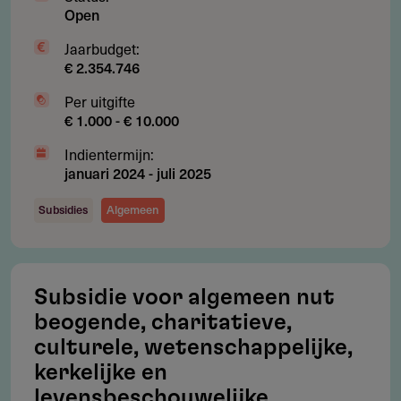
Open
Jaarbudget:
Aanvragen
€ 2.354.746
Per uitgifte
Per e-mail of per post,
€ 1.000 - € 10.000
Meesturen
Indientermijn:
Over het algemeen moet je de onderstaande stukken
januari 2024
-
juli 2025
meesturen met je aanvraag.
Subsidies
Algemeen
Begroting en dekkingsplan
Projectplan
Uittreksel Kamper van Koophandel
Subsidie voor algemeen nut
Statuten (indien de aanvrager een rechtspersoon is)
beogende, charitatieve,
culturele, wetenschappelijke,
Recente jaarrekening (indien de aanvrager een
kerkelijke en
rechtspersoon is, en de aanvragende rechtspersoon
levensbeschouwelijke
langer dan een jaar bestaat)