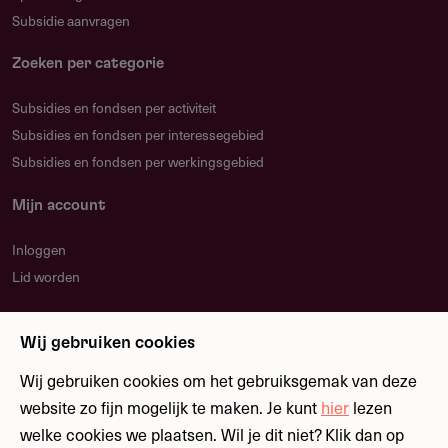
Subsidie aanvragen
Zoeken per categorie
Subsidies en fondsen per activiteit
Subsidies en fondsen per interessegebied
Subsidies en fondsen per werkingsgebied
Mijn account
Inloggen
Lid worden
Nieuwsbrief
Wij gebruiken cookies
Blijf op de hoogte over nieuwe regelingen en
fondsen
Wij gebruiken cookies om het gebruiksgemak van deze
website zo fijn mogelijk te maken. Je kunt
hier
lezen
welke cookies we plaatsen. Wil je dit niet? Klik dan op
Meld je aan