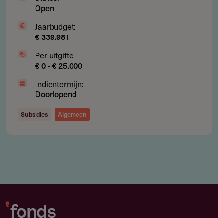
114.06 kB
ANBI Publicatie
Open
Jaarbudget:
€ 339.981
Per uitgifte
€ 0 - € 25.000
Indientermijn:
Doorlopend
Subsidies
Algemeen