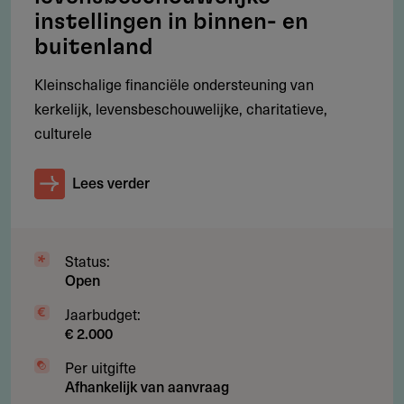
instellingen in binnen- en
buitenland
Kleinschalige financiële ondersteuning van
kerkelijk, levensbeschouwelijke, charitatieve,
Gebruikersnotities
regeling/verstrekker
culturele
Deel je kennis/ervaring over deze regeling of
Lees verder
verstrekker met de Fondswervingonline community.
Status:
Open
Contact
Jaarbudget:
€ 2.000
Stichting Saskia and Jacques Lemmens Foundation
Per uitgifte
Meester Bierkuslaan 3
Afhankelijk van aanvraag
5237JB
's-Hertogenbosch