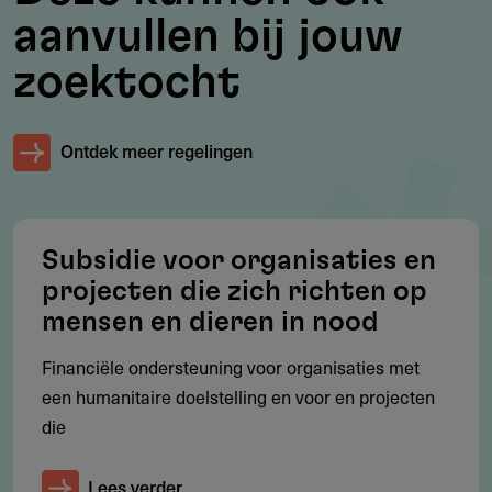
productie
aanvullen bij jouw
Onderzoek naar wolketens bij schaapsherders
zoektocht
Biodivers beheer van monumentale begraafplaatsen
Ontdek meer regelingen
Doelgroep
Wie komt in aanmerking?
Subsidie voor organisaties en
Non-profitorganisaties, stichtingen, verenigingen,
projecten die zich richten op
particulieren, kennisinstellingen, overheden
mensen en dieren in nood
Financiële ondersteuning voor organisaties met
een humanitaire doelstelling en voor en projecten
Werkgebied
die
Waar geldt de regeling?
Lees verder