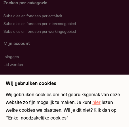
Uiterlijk 14 dagen later ontvang je bericht
Zoeken per categorie
Subsidies en fondsen per activiteit
Indientermijn
Subsidies en fondsen per interessegebied
Subsidies en fondsen per werkingsgebied
Mijn account
Gebruikersnotities
Inloggen
regeling/verstrekker
Lid worden
Deel je kennis/ervaring over deze regeling of
verstrekker met de Fondswervingonline community.
Nieuwsbrief
Wij gebruiken cookies
Blijf op de hoogte over nieuwe regelingen en
fondsen
Wij gebruiken cookies om het gebruiksgemak van deze
website zo fijn mogelijk te maken. Je kunt
hier
lezen
welke cookies we plaatsen. Wil je dit niet? Klik dan op
Relevante links
Meld je aan
''Enkel noodzakelijke cookies"
Dinamo Fonds