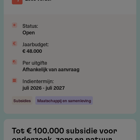
Nederland en Caribische delen van het Koninkrijk der
Nederlanden
Status:
Open
Voorwaarden
Jaarbudget:
€ 48.000
Welke voorwaarden gelden voor
Per uitgifte
subsidie?
Afhankelijk van aanvraag
Project past binnen minimaal één van de thema's:
Indientermijn:
natuur, dieren, monumenten
juli 2026
-
juli 2027
Natuurinclusieve aanpak moet aantoonbaar zijn
Subsidies
Maatschappij en samenleving
Project versterkt biodiversiteit of cultuurlandschap
Voor reguliere/innovatieve aanvragen: eerst
vooraanvraag per e-mail
Tot € 100.000 subsidie voor
Alleen volledig ingediende aanvragen worden
onderzoek, zorg en natuur