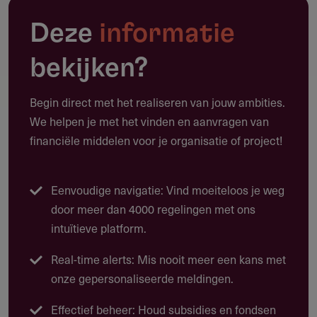
Deze regeling is bedoeld voor projecten die bijdragen aan
Deze
informatie
ecologisch herstel, bescherming van bedreigde dier- en
plantensoorten, versterking van landschapselementen en
bekijken?
het behoud van historisch groen of gebouwd erfgoed.
Denk aan aanplant van streekeigen flora, herstel van
Begin direct met het realiseren van jouw ambities.
boomsingels of restauratie van molens en eendenkooien.
We helpen je met het vinden en aanvragen van
Alle projecten moeten bijdragen aan duurzame
financiële middelen voor je organisatie of project!
verbetering van de biodiversiteit en/of het
cultuurlandschap.
Eenvoudige navigatie: Vind moeiteloos je weg
door meer dan 4000 regelingen met ons
Voor welk soort projecten kun je
intuïtieve platform.
mogelijk subsidie aanvragen?
Biodiversiteitsherstel: vegetatieherstel, bodem- en
Real-time alerts: Mis nooit meer een kans met
waterkwaliteit, herstel ecosystemen
onze gepersonaliseerde meldingen.
Cultureel erfgoed: restauratie van molens, historische
Effectief beheer: Houd subsidies en fondsen