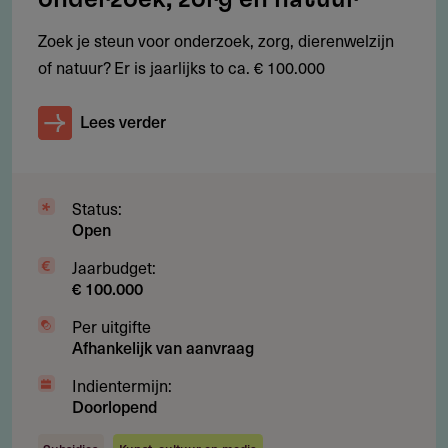
behandeld
Zoek je steun voor onderzoek, zorg, dierenwelzijn
of natuur? Er is jaarlijks to ca. € 100.000
Restricties
Lees verder
Wat zijn de beperkingen?
Educatieve projecten zijn uitgesloten
Status:
Open
Maximaal zes innovatieve projecten per jaar
Jaarbudget:
Thematische projecten kennen afzonderlijke criteria en
€ 100.000
formulieren
Per uitgifte
Afhankelijk van aanvraag
Indientermijn:
Subsidie
Doorlopend
Subsidiebudget/subsidieplafond