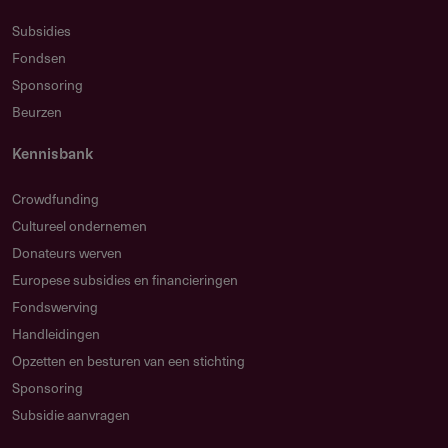
Is cofinanciering vereist?
Subsidies
Nee, maar bijdragen van andere partijen versterken de
Fondsen
kans op toekenning.
Sponsoring
Beurzen
Kennisbank
Aanvragen
Crowdfunding
Hoe kun je subsidie aanvragen?
Cultureel ondernemen
Donateurs werven
Kijk op de website van de verstrekker wanneer de
Europese subsidies en financieringen
jaarlijkse
besluitvergadering is
Fondswerving
Start met een korte vooraanvraag per e-mail:
Handleidingen
info@dinamofonds.nl
Opzetten en besturen van een stichting
Bij positieve beoordeling: vul het online formulier (zie
Sponsoring
links)
Subsidie aanvragen