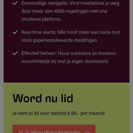
Eenvoudige navigatie: Vind moeiteloos je weg
hybride docenten en stages.
door meer dan 4000 regelingen met ons
Stimuleren van leven lang ontwikkelen (LLO) en
intuïtieve platform.
praktijkgericht onderzoek.
Real-time alerts: Mis nooit meer een kans met
Samenwerkingsverbanden krijgen de vrijheid om hun
onze gepersonaliseerde meldingen.
projecten aan te passen aan regionale of sectorale
ontwikkelingen, met een sterke focus op maatschappelijke
Effectief beheer: Houd subsidies en fondsen
opgaven zoals de energietransitie, digitalisering en de
overzichtelijk bij met je eigen dashboard.
zorg.
Mogelijke projecten
Ontwikkeling van een nieuwe opleiding gericht op
Word nu lid
duurzame energie, waarbij bedrijven uit de regio
betrokken zijn bij zowel de curriculumontwikkeling als
Je bent al lid voor slechts € 55,- per maand!
de uitvoering.
Inrichting van een state-of-the-art praktijklab voor de
Ja, ik wil nu direct lid worden