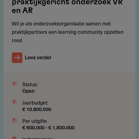
praktijkgericht onderzoek VR
en AR
Doelgroep
Wil je als onderzoeksorganisatie samen met
Deze regeling richt zich op:
praktijkpartners een learning community opzetten
MBO-instellingen
rond
Bedrijven
Lees verder
Regionale overheden
O&O-fondsen
Status:
Open
Jaarbudget:
Werkgebied
€ 10.800.000
De regeling is van toepassing in heel Nederland, inclusief
Per uitgifte
Caribisch Nederland.
€ 900.000 - € 1.800.000
Indientermijn: