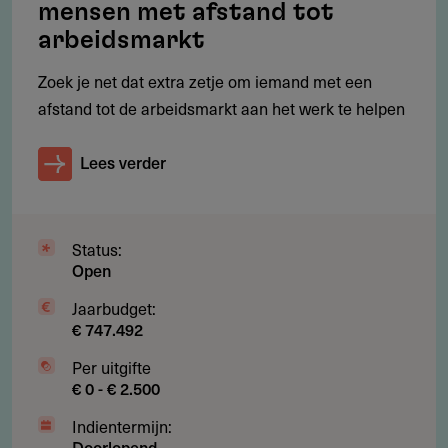
mensen met afstand tot
Subsidieadvies
arbeidsmarkt
Moeilijkheidsgraad
Zoek je net dat extra zetje om iemand met een
Het indienen van een aanvraag vereist een
afstand tot de arbeidsmarkt aan het werk te helpen
gedetailleerd plan van aanpak en
cofinancieringsafspraken.
Lees verder
Benodigde documenten
Plan van aanpak, activiteitenplanning,
meerjarenbegroting, en een
Status:
Open
samenwerkingsovereenkomst.
Jaarbudget:
Stapsgewijze begeleiding
€ 747.492
Zorg ervoor dat alle onderdelen van de aanvraag
zorgvuldig worden ingevuld en dat de cofinanciering
Per uitgifte
€ 0 - € 2.500
goed is geregeld. Overweeg om gebruik te maken van
de ondersteuning van PTvT of DUS-I bij de aanvraag.
Indientermijn:
Doorlopend