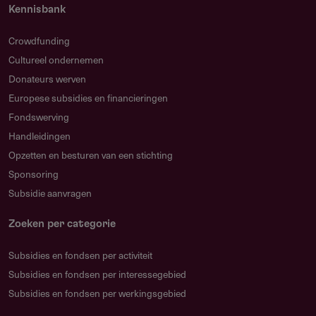
Kennisbank
Contact
Crowdfunding
Cultureel ondernemen
Dienst Uitvoering Subsidies aan Instellingen (DUS-I)
Donateurs werven
Postbus 16006
Europese subsidies en financieringen
2500 BA
Den Haag
Fondswerving
Nederland
Handleidingen
SZWsubsidies@minvws.nl
Opzetten en besturen van een stichting
https://www.dus-i.nl
Sponsoring
Subsidie aanvragen
Zoeken per categorie
Subsidies en fondsen per activiteit
Subsidies en fondsen per interessegebied
Subsidies en fondsen per werkingsgebied