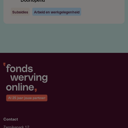
Subsidies
Arbeid en werkgelegenheid
Aanvragen
Subsidieaanvragen worden digitaal ingediend via het
aanvraagformulier dat beschikbaar is op de website van
de verstrekker (zie links).
Indientermijn
1 januari 2027
-
31 januari 2027
1 juni 2027
-
30 juni 2027
Bijlagen
Contact
Regeling regionaal investeringsfonds mbo 2024–
Zernikepark 12
2.16 MB