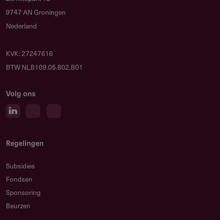
2027
9747 AN Groningen
Nederland
KVK: 27247616
Gebruikersnotities
BTW NLB109.05.802.B01
regeling/verstrekker
Volg ons
Deel je kennis/ervaring over deze regeling of
verstrekker met de Fondswervingonline community.
Regelingen
Subsidies
Relevante links
Fondsen
Regeling regionaal investeringsfonds mbo 2024–
Sponsoring
2027
Beurzen