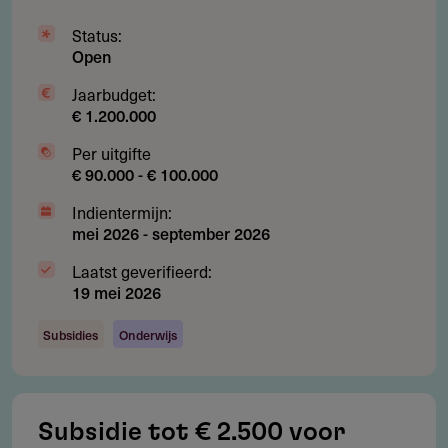
Restricties
Status:
Geen subsidie voor kosten die reeds worden gedekt
Open
door reguliere overheidsbijdragen of andere
Jaarbudget:
ministeriële regelingen.
€ 1.200.000
Geen subsidie voor kosten die al zijn gemaakt voordat
Per uitgifte
de aanvraag is ingediend.
€ 90.000 - € 100.000
Indientermijn:
mei 2026
-
september 2026
Subsidie
Laatst geverifieerd:
19 mei 2026
In totaal is er € 120 miljoen beschikbaar voor de periode
2024-2027.
Subsidies
Onderwijs
Per aanvraag bedraagt de subsidie minimaal € 250.000 en
maximaal € 2.500.000 per aanvraag.
Subsidie tot € 2.500 voor