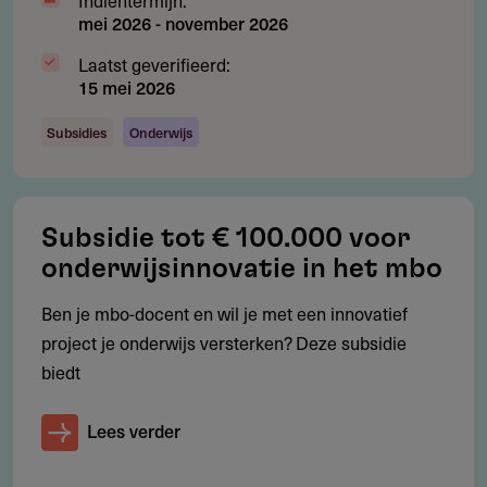
mei 2026
-
november 2026
Voorwaarden
Laatst geverifieerd:
15 mei 2026
De samenwerkingsverbanden moeten bestaan uit ten
minste één mbo-instelling en één arbeidsorganisatie.
Subsidies
Onderwijs
Er moet sprake zijn van cofinanciering; de subsidie dekt
maximaal een derde van de totale projectkosten.
Projecten moeten bijdragen aan de aansluiting tussen
Subsidie tot € 100.000 voor
onderwijs en arbeidsmarkt, met speciale aandacht voor
onderwijsinnovatie in het mbo
regionale behoeften en maatschappelijke opgaven.
Ben je mbo-docent en wil je met een innovatief
Voor aanvragen gericht op de entreeopleiding geldt dat
project je onderwijs versterken? Deze subsidie
de subsidie maximaal 50% van de projectkosten kan
biedt
dekken.
Lees verder