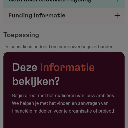
Deel je kennis/ervaring over deze regeling of
Funding informatie
verstrekker met de Fondswervingonline
Deel deze pagina
community.
Toepassing
De subsidie is bedoeld om samenwerkingsverbanden
Maak een notitie
tussen onderwijsinstellingen en arbeidsorganisaties te
ondersteunen, met als doel de aansluiting van het
Deze
informatie
middelbaar beroepsonderwijs op de arbeidsmarkt te
verbeteren. Dit omvat onder andere:
bekijken?
Ontwikkeling van nieuwe beroepsopleidingen en
Begin direct met het realiseren van jouw ambities.
keuzedelen.
We helpen je met het vinden en aanvragen van
Inrichting van innovatieve leeromgevingen zoals
financiële middelen voor je organisatie of project!
hybride leerplekken.
Professionalisering van docenten, inclusief de inzet van