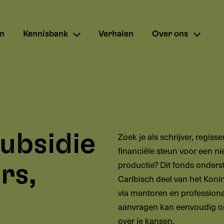
en
Kennisbank
Verhalen
Over ons
subsidie
Zoek je als schrijver, regiss
financiële steun voor een ni
productie? Dit fonds onders
rs,
Caribisch deel van het Konin
via mentoren en professiona
aanvragen kan eenvoudig onl
over je kansen.