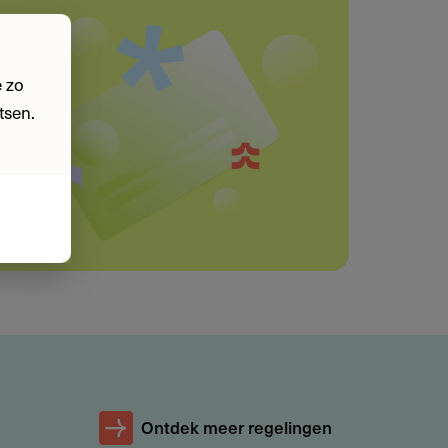
 zo
tsen.
Ontdek meer regelingen