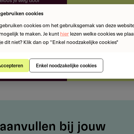
of mentor, afgestemd op jouw behoefte en project.
 intuïtieve platform.
 gebruiken cookies
een kans met onze
 gebruiken cookies om het gebruiksgemak van deze website
n mogelijk te maken. Je kunt
hier
lezen welke cookies we plaa
m- of documentaireplannen
je dit niet? Klik dan op ''Enkel noodzakelijke cookies"
 en fondsen
filmconcept inclusief moodboard en research
shboard.
film met beperkt budget
ccepteren
Enkel noodzakelijke cookies
mits filmisch volwaardig)
ek vernieuwende invalshoek
aanvullen bij jouw
?