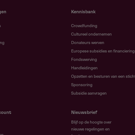
gen
Kennisbank
s
Crowdfunding
Cultureel ondernemen
ing
Donateurs werven
n?
Europese subsidies en financierin
films of grootschalige producties.
Fondswerving
Handleidingen
g educatieve projecten of studieprojecten.
Opzetten en besturen van een stich
en de context van het project.
Sponsoring
erdere projecten tegelijkertijd of zolang een eerdere
Subsidie aanvragen
count
Nieuwsbrief
Blijf op de hoogte over
nieuwe regelingen en
en