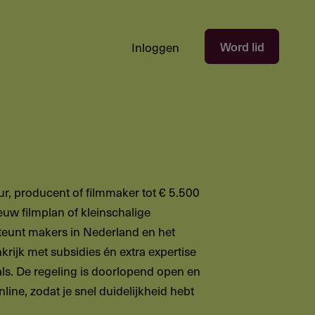
Hoofdnavigatie
Word lid
Inloggen
gebruikersectie
-
niet
ingelogd
eur, producent of filmmaker tot € 5.500
euw filmplan of kleinschalige
teunt makers in Nederland en het
krijk met subsidies én extra expertise
ls. De regeling is doorlopend open en
ine, zodat je snel duidelijkheid hebt