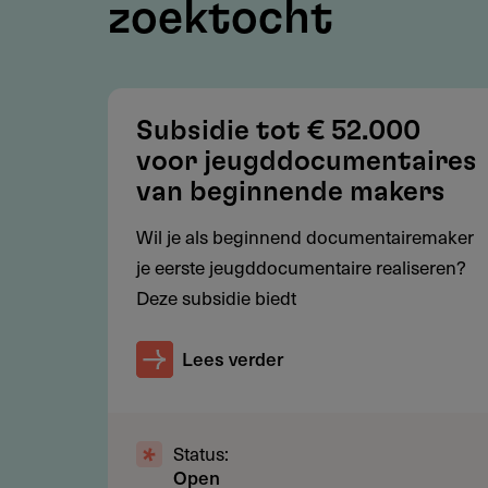
zoektocht
Professionele makers actief in 
(individueel of in samenwerking
Makers gevestigd in Nederlan
professionele relatie met de Ne
Subsidie tot € 52.000
Makers die nog geen of beperk
voor jeugddocumentaires
steun zoeken voor een nieuwe 
van beginnende makers
Wil je als beginnend documentairemaker
je eerste jeugddocumentaire realiseren?
Werkgebied
Deze subsidie biedt
Waar geldt de regeling?
Lees verder
Nederland
Caribisch deel van het Konink
Status:
Open