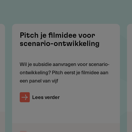
film, theater, muziek, beeldende kunst of literatuur
 met een culturele organisatie).
d of op de ABCSSS-eilanden, of met een duurzame
derlandse culturele sector.
Pitch je filmidee voor
te toegang hebben tot reguliere cultuurfondsen en
scenario-ontwikkeling
richting in hun werk.
Wil je subsidie aanvragen voor scenario-
ontwikkeling? Pitch eerst je filmidee aan
een panel van vijf
Lees verder
rijk der Nederlanden (ABCSSS-eilanden)