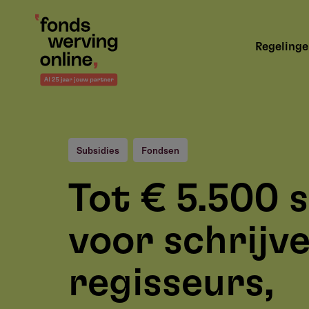
Overslaan
en
Hoofdnavigatie
naar
Regeling
de
inhoud
gaan
Subsidies
Fondsen
Tot € 5.500 
voor schrijve
regisseurs,