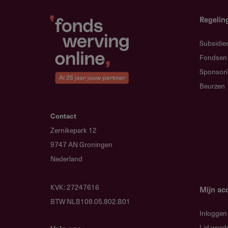
exclusief btw.
Regelin
Subsidie
Restricties
Fondsen
Sponsor
Wat zijn de beperkinge
Beurzen
Geen bijdrage voor lange speel
Contact
Geen financiering voor volledi
Zernikepark 12
Geen steun voor cursussen buit
9747 AN Groningen
Geen aanvraag mogelijk voor me
Nederland
aanvraag in behandeling is.
KVK: 27247616
Mijn ac
BTW NLB109.05.802.B01
Inloggen
Subsidie
Lid word