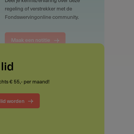
regeling of verstrekker met de
Fondswervingonline community.
Maak een notitie
lid
Funding informatie
lechts € 55,- per maand!
Deel deze pagina
t lid worden