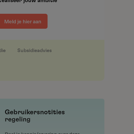
Realiseer jouw ambitie
Meld je hier aan
die
Subsidieadvies
Gebruikersnotities
regeling
Deel je kennis/ervaring over deze