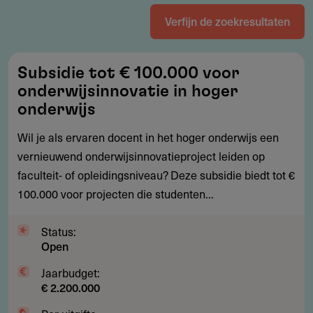
Verfijn de zoekresultaten
Subsidie
Subsidie tot € 100.000 voor
tot
onderwijsinnovatie in hoger
€
onderwijs
100.000
Wil je als ervaren docent in het hoger onderwijs een
voor
vernieuwend onderwijsinnovatieproject leiden op
onderwijsinnovatie
faculteit- of opleidingsniveau? Deze subsidie biedt tot €
in
100.000 voor projecten die studenten...
hoger
onderwijs
Status:
Open
Jaarbudget:
€ 2.200.000