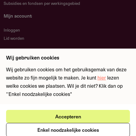
Subsidies en fondsen per werkingsgebied
Mijn account
Inloggen
Lid worden
Nieuwsbrief
Wij gebruiken cookies
Blijf op de hoogte over nieuwe regelingen en
fondsen
Wij gebruiken cookies om het gebruiksgemak van deze
website zo fijn mogelijk te maken. Je kunt
hier
lezen
welke cookies we plaatsen. Wil je dit niet? Klik dan op
Meld je aan
''Enkel noodzakelijke cookies"
Accepteren
Ⓒ Fondswervingonline 2026
Gebruikersvoorwaarden
Privacystatement
Enkel noodzakelijke cookies
Cookies