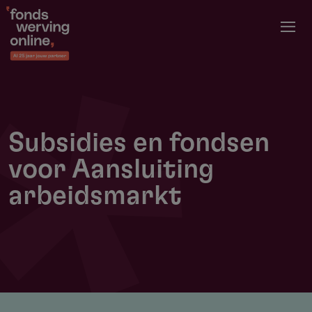
Overslaan
en
naar
de
inhoud
gaan
Subsidies en fondsen
voor Aansluiting
arbeidsmarkt