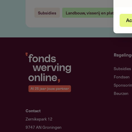
je
Subsidies
Landbouw, visserij en platteland
landbouwbedrijf
Ac
Regeling
Subsidies
Fondsen
Sponsori
Beurzen
Contact
Zernikepark 12
9747 AN Groningen