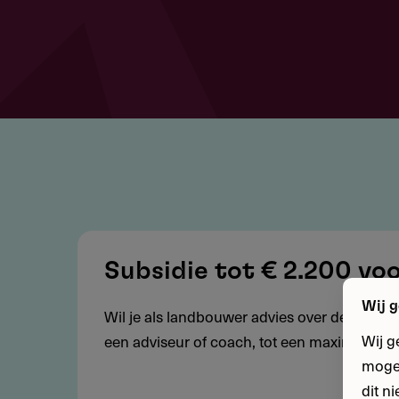
Subsidie
tot
Subsidie tot € 2.200 vo
€
Wij g
Wil je als landbouwer advies over de toekom
2.200
Wij g
een adviseur of coach, tot een maximum van
voor
mogel
advies
dit n
over