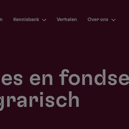
en
Kennisbank
Verhalen
Over ons
ies en fonds
grarisch