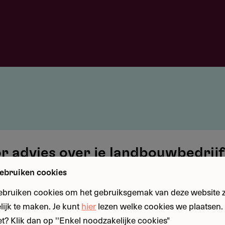
or advies over je landbouwbedrijf
ebruiken cookies
st van je bedrijf? Deze subsidie vergoedt € 200 per gespre
ebruiken cookies om het gebruiksgemak van deze website zo
 € 2.200 (11 gesprekken). Of het nu gaat om...
ijk te maken. Je kunt
hier
lezen welke cookies we plaatsen. 
iet? Klik dan op ''Enkel noodzakelijke cookies"