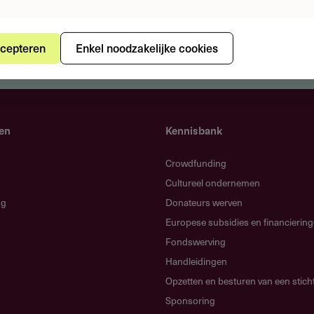
cepteren
Enkel noodzakelijke cookies
en
Kennisbank
Crowdfunding
Cultureel ondernemen
ng
Donateurs werven
Europese subsidies en financierin
Fondswerving
Handleidingen
Opzetten en besturen van een stich
Sponsoring