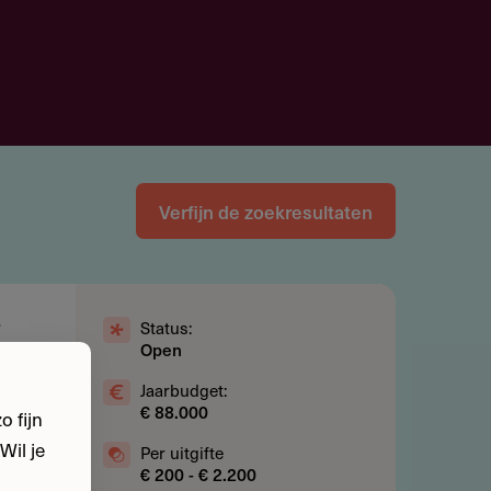
Verfijn de zoekresultaten
Status:
Open
k met
Jaarbudget:
€ 88.000
 fijn
Wil je
Per uitgifte
€ 200 - € 2.200