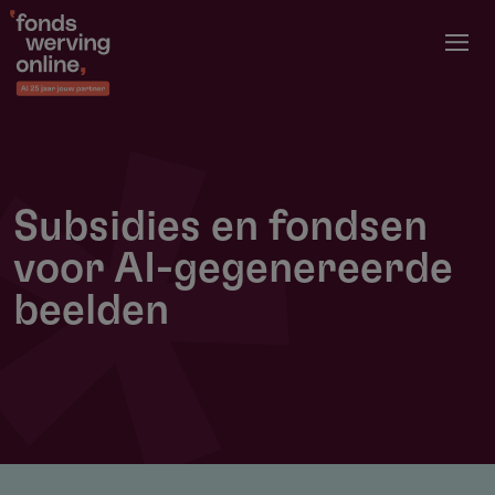
Overslaan
en
naar
de
inhoud
gaan
Subsidies en fondsen
voor AI-gegenereerde
beelden