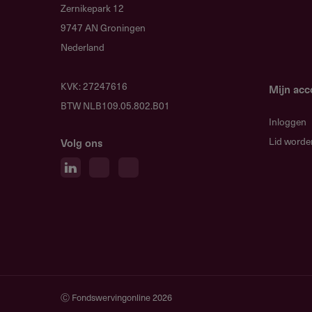
Zernikepark 12
9747 AN Groningen
Nederland
KVK: 27247616
Mijn ac
BTW NLB109.05.802.B01
Inloggen
Lid worde
Volg ons
Ⓒ Fondswervingonline 2026