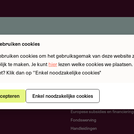
ebruiken cookies
ebruiken cookies om het gebruiksgemak van deze website zo
ijk te maken. Je kunt
hier
lezen welke cookies we plaatsen. 
iet? Klik dan op ''Enkel noodzakelijke cookies"
en
Kennisbank
Crowdfunding
Cultureel ondernemen
cepteren
Enkel noodzakelijke cookies
ng
Donateurs werven
Europese subsidies en financierin
Fondswerving
Handleidingen