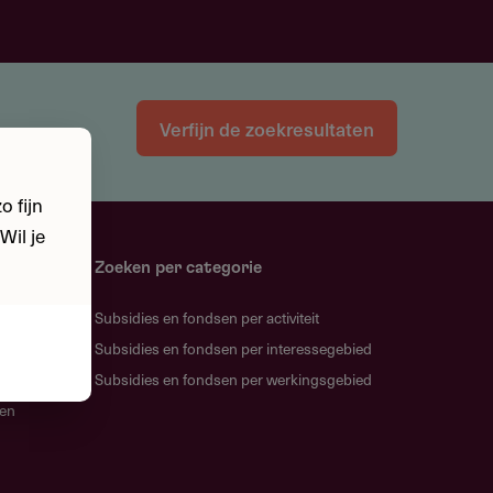
Verfijn de zoekresultaten
 fijn
Wil je
Zoeken per categorie
Subsidies en fondsen per activiteit
Subsidies en fondsen per interessegebied
Subsidies en fondsen per werkingsgebied
gen