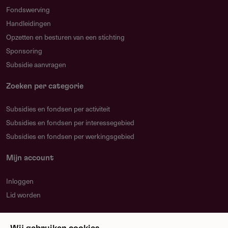
Fondswerving
Handleidingen
Opzetten en besturen van een stichting
Sponsoring
Subsidie aanvragen
Zoeken per categorie
Subsidies en fondsen per activiteit
Subsidies en fondsen per interessegebied
Subsidies en fondsen per werkingsgebied
Mijn account
Inloggen
Lid worden
Nieuwsbrief