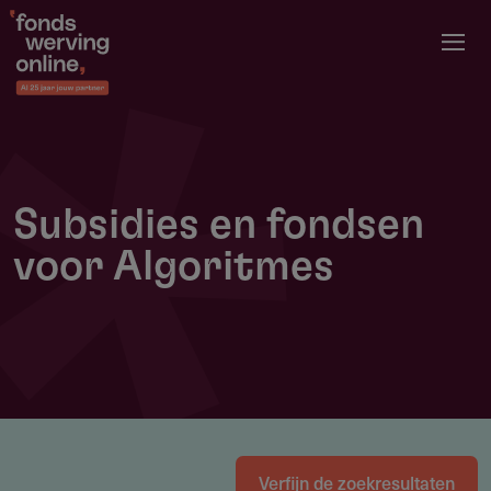
Overslaan
en
naar
de
inhoud
gaan
Subsidies en fondsen
voor Algoritmes
Verfijn de zoekresultaten