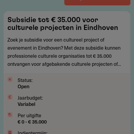
Subsidie
Subsidie tot € 35.000 voor
tot
culturele projecten in Eindhoven
€
35.000
Zoek je subsidie voor een cultureel project of
voor
evenement in Eindhoven? Met deze subsidie kunnen
culturele
professionele culturele organisaties tot € 35.000
projecten
ontvangen voor afgebakende culturele projecten of...
in
Eindhoven
Status:
Open
Jaarbudget:
Variabel
Per uitgifte
€ 0 - € 35.000
Indientermijn: