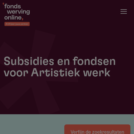
Overslaan
en
naar
de
inhoud
gaan
Subsidies en fondsen
voor Artistiek werk
Verfijn de zoekresultaten