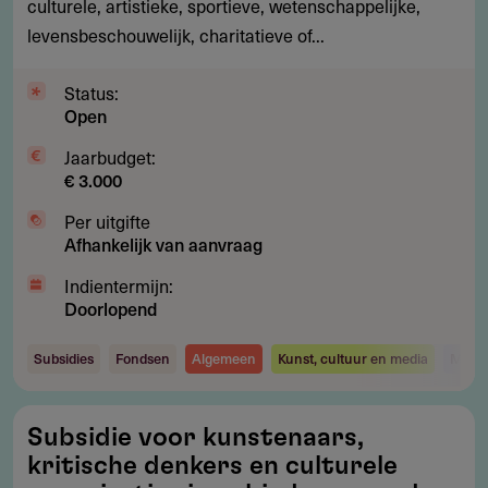
culturele, artistieke, sportieve, wetenschappelijke,
kunst
levensbeschouwelijk, charitatieve of...
en
cultuur,
Status:
sport,
Open
wetenschap,
levensbeschouwing
Jaarbudget:
€ 3.000
en
het
Per uitgifte
algemeen
Afhankelijk van aanvraag
nut
Indientermijn:
Doorlopend
Subsidies
Fondsen
Algemeen
Kunst, cultuur en media
Maats
Subsidie
Subsidie voor kunstenaars,
voor
kritische denkers en culturele
kunstenaars,