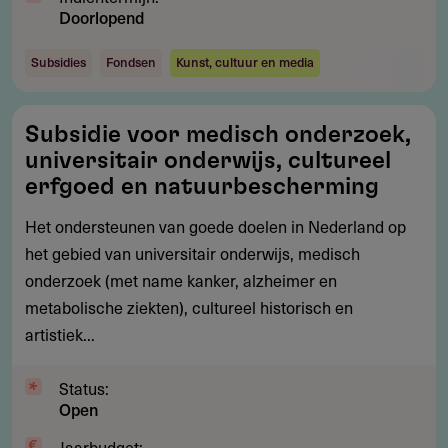
Doorlopend
Subsidies
Fondsen
Kunst, cultuur en media
Subsidie
Subsidie voor medisch onderzoek,
voor
universitair onderwijs, cultureel
medisch
erfgoed en natuurbescherming
onderzoek,
Het ondersteunen van goede doelen in Nederland op
universitair
het gebied van universitair onderwijs, medisch
onderwijs,
onderzoek (met name kanker, alzheimer en
cultureel
metabolische ziekten), cultureel historisch en
erfgoed
artistiek...
en
natuurbescherming
Status:
Open
Jaarbudget: