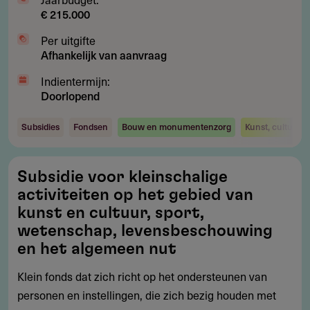
€ 215.000
Per uitgifte
Afhankelijk van aanvraag
Indientermijn:
Doorlopend
Subsidies
Fondsen
Bouw en monumentenzorg
Kunst, cultuur 
Subsidie
Subsidie voor kleinschalige
voor
activiteiten op het gebied van
kleinschalige
kunst en cultuur, sport,
activiteiten
wetenschap, levensbeschouwing
op
en het algemeen nut
het
Klein fonds dat zich richt op het ondersteunen van
gebied
personen en instellingen, die zich bezig houden met
van