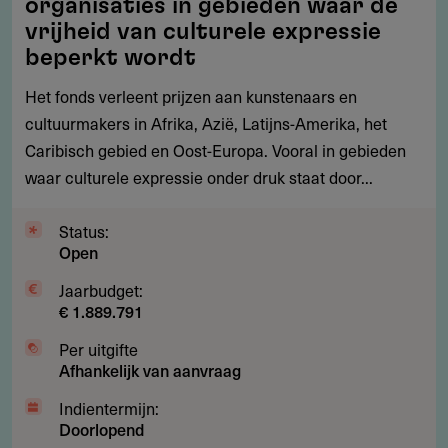
organisaties in gebieden waar de
kritische
vrijheid van culturele expressie
denkers
beperkt wordt
en
Het fonds verleent prijzen aan kunstenaars en
culturele
cultuurmakers in Afrika, Azië, Latijns-Amerika, het
organisaties
Caribisch gebied en Oost-Europa. Vooral in gebieden
in
waar culturele expressie onder druk staat door...
gebieden
waar
Status:
de
Open
vrijheid
van
Jaarbudget:
€ 1.889.791
culturele
expressie
Per uitgifte
beperkt
Afhankelijk van aanvraag
wordt
Indientermijn:
Doorlopend