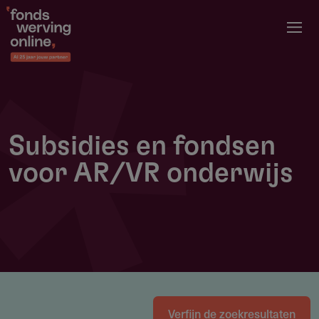
Overslaan
en
naar
de
inhoud
gaan
Subsidies en fondsen
voor AR/VR onderwijs
Verfijn de zoekresultaten