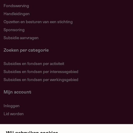
Fondswerving
Handleidingen
Opzetten en besturen van een stichting
Sponsoring
Subsidie aanvragen
Zoeken per categorie
Subsidies en fondsen per activiteit
Subsidies en fondsen per interessegebied
Subsidies en fondsen per werkingsgebied
Mijn account
Inloggen
Lid worden
Nieuwsbrief