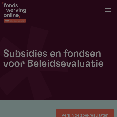
Overslaan
en
naar
de
inhoud
gaan
Subsidies en fondsen
voor Beleidsevaluatie
Verfijn de zoekresultaten