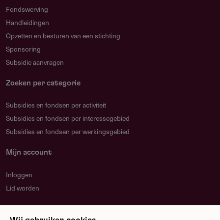
Fondswerving
Handleidingen
Opzetten en besturen van een stichting
Sponsoring
Subsidie aanvragen
Zoeken per categorie
Subsidies en fondsen per activiteit
Subsidies en fondsen per interessegebied
Subsidies en fondsen per werkingsgebied
Mijn account
Inloggen
Lid worden
Nieuwsbrief