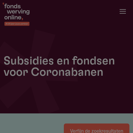
Overslaan
en
naar
de
inhoud
gaan
Subsidies en fondsen
voor Coronabanen
Verfijn de zoekresultaten