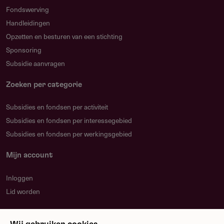
Fondswerving
Handleidingen
Opzetten en besturen van een stichting
Sponsoring
Subsidie aanvragen
Zoeken per categorie
Subsidies en fondsen per activiteit
Subsidies en fondsen per interessegebied
Subsidies en fondsen per werkingsgebied
Mijn account
Inloggen
Lid worden
Nieuwsbrief