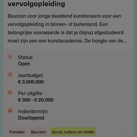
vervolgopleiding
beeldend
Beurzen voor jonge beeldend kunstenaars voor een
kunstenaars
vervolgopleiding in binnen- of buitenland. Een
voor
belangrijke voorwaarde is dat je (bijna) afgestudeerd
een
moet zijn aan een kunstacademie. De hoogte van de...
vervolgopleiding
Status:
Open
Jaarbudget:
€ 3.000.000
Per uitgifte
€ 300 - € 20.000
Indientermijn:
Doorlopend
Fondsen
Beurzen
Kunst, cultuur en media