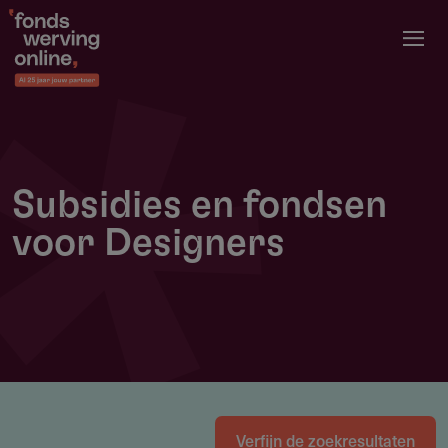
Overslaan
en
naar
de
inhoud
gaan
Subsidies en fondsen
voor Designers
Verfijn de zoekresultaten