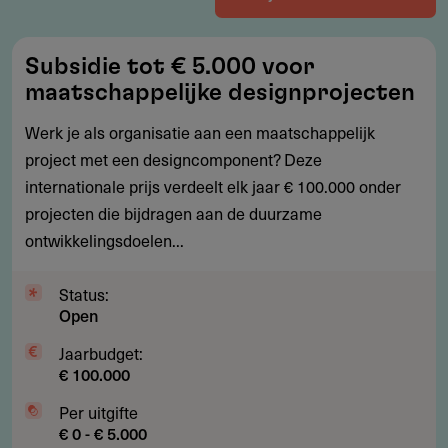
Subsidie
Subsidie tot € 5.000 voor
tot
maatschappelijke designprojecten
€
5.000
Werk je als organisatie aan een maatschappelijk
voor
project met een designcomponent? Deze
maatschappelijke
internationale prijs verdeelt elk jaar € 100.000 onder
designprojecten
projecten die bijdragen aan de duurzame
ontwikkelingsdoelen...
Status:
Open
Jaarbudget:
€ 100.000
Per uitgifte
€ 0 - € 5.000