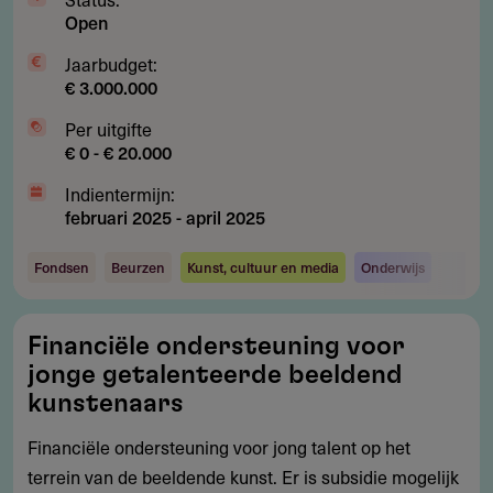
Open
Jaarbudget:
€ 3.000.000
Per uitgifte
€ 0 - € 20.000
Indientermijn:
februari 2025
-
april 2025
Fondsen
Beurzen
Kunst, cultuur en media
Onderwijs
Financiële
Financiële ondersteuning voor
ondersteuning
jonge getalenteerde beeldend
voor
kunstenaars
jonge
Financiële ondersteuning voor jong talent op het
getalenteerde
terrein van de beeldende kunst. Er is subsidie mogelijk
beeldend