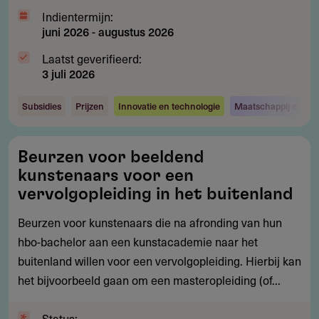
Indientermijn:
juni 2026
-
augustus 2026
Laatst geverifieerd:
3 juli 2026
Subsidies
Prijzen
Innovatie en technologie
Maatschappij en sa
Beurzen
Beurzen voor beeldend
voor
kunstenaars voor een
beeldend
vervolgopleiding in het buitenland
kunstenaars
Beurzen voor kunstenaars die na afronding van hun
voor
hbo-bachelor aan een kunstacademie naar het
een
buitenland willen voor een vervolgopleiding. Hierbij kan
vervolgopleiding
het bijvoorbeeld gaan om een masteropleiding (of...
in
het
Status:
buitenland