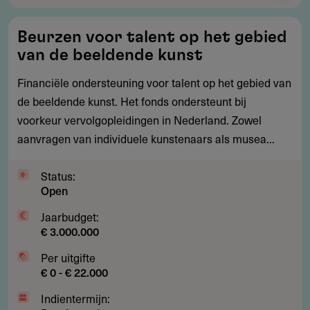
Beurzen
Beurzen voor talent op het gebied
voor
van de beeldende kunst
talent
op
Financiële ondersteuning voor talent op het gebied van
het
de beeldende kunst. Het fonds ondersteunt bij
gebied
voorkeur vervolgopleidingen in Nederland. Zowel
van
aanvragen van individuele kunstenaars als musea...
de
beeldende
Status:
Open
kunst
Jaarbudget:
€ 3.000.000
Per uitgifte
€ 0 - € 22.000
Indientermijn: