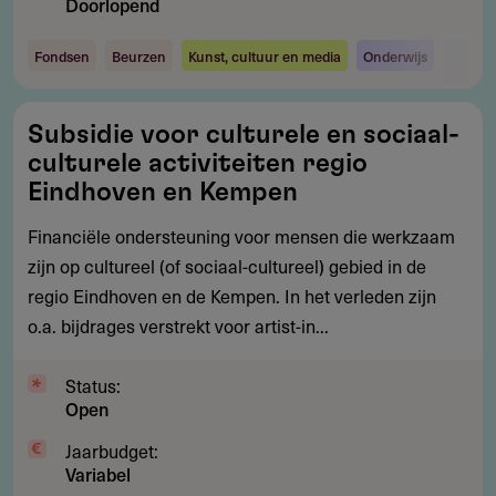
Doorlopend
Fondsen
Beurzen
Kunst, cultuur en media
Onderwijs
Subsidie
Subsidie voor culturele en sociaal-
voor
culturele activiteiten regio
culturele
Eindhoven en Kempen
en
Financiële ondersteuning voor mensen die werkzaam
sociaal-
zijn op cultureel (of sociaal-cultureel) gebied in de
culturele
regio Eindhoven en de Kempen. In het verleden zijn
activiteiten
o.a. bijdrages verstrekt voor artist-in...
regio
Eindhoven
Status:
en
Open
Kempen
Jaarbudget:
Variabel