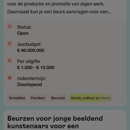
voor de productie en promotie van eigen werk.
kunstenaars
Daarnaast kun je een beurs aanvragen voor een...
Status:
Open
Jaarbudget:
€ 40.000.000
Per uitgifte
€ 1.000 - € 10.000
Indientermijn:
Doorlopend
Subsidies
Fondsen
Beurzen
Kunst, cultuur en media
Beurzen
Beurzen voor jonge beeldend
voor
kunstenaars voor een
jonge