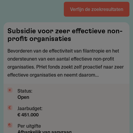
Verfijn de zoekresultaten
Subsidie
Subsidie voor zeer effectieve non-
voor
profit organisaties
zeer
effectieve
Bevorderen van de effectiviteit van filantropie en het
non-
ondersteunen van een aantal effectieve non-profit
profit
organisaties. PHet fonds zoekt zelf proactief naar zeer
organisaties
effectieve organisaties en neemt daarom...
Status:
Open
Jaarbudget:
€ 451.000
Per uitgifte
Afhankelijk van aanvraag