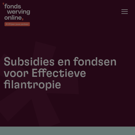
Overslaan
en
naar
de
inhoud
gaan
Subsidies en fondsen
voor Effectieve
filantropie