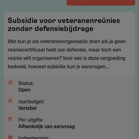
Subsidie
Subsidie voor veteranenreünies
voor
zonder defensiebijdrage
veteranenreünies
zonder
Wat kun je als veteranenorganisatie doen als je geen
defensiebijdrage
reüniecertificaat hebt van defensie, maar toch een
reünie wilt organiseren? Voor wie is deze vergoeding
bedoeld, hoeveel subsidie kun je aanvragen...
Status:
Open
Jaarbudget:
Variabel
Per uitgifte
Afhankelijk van aanvraag
Indientermijn: