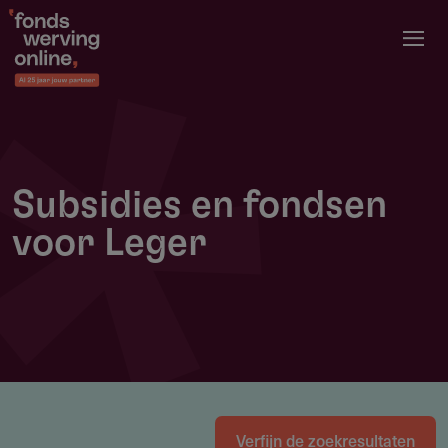
Overslaan
en
naar
de
inhoud
gaan
Subsidies en fondsen
voor Leger
Verfijn de zoekresultaten